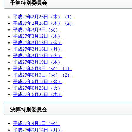
予算特別委員会
平成27年2月26日（木）（1）
平成27年2月26日（木）（2）
平成27年3月3日（火）
平成27年3月12日（木）
平成27年3月13日（金）
平成27年3月16日（月）
平成27年3月17日（火）
平成27年3月19日（木）
平成27年6月9日（火）（1）
平成27年6月9日（火）（2）
平成27年6月12日（金）
平成27年6月23日（火）
平成27年6月25日（木）
決算特別委員会
平成27年9月1日（火）
平成27年9月14日（月）