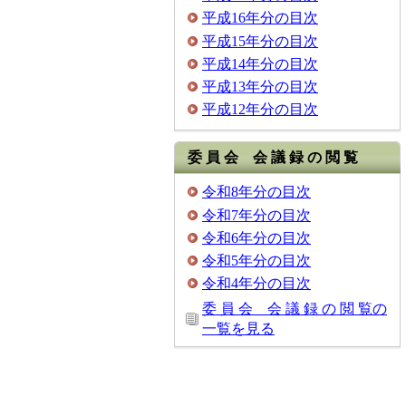
平成16年分の目次
平成15年分の目次
平成14年分の目次
平成13年分の目次
平成12年分の目次
委 員 会 会 議 録 の 閲 覧
令和8年分の目次
令和7年分の目次
令和6年分の目次
令和5年分の目次
令和4年分の目次
委 員 会 会 議 録 の 閲 覧の
一覧を見る