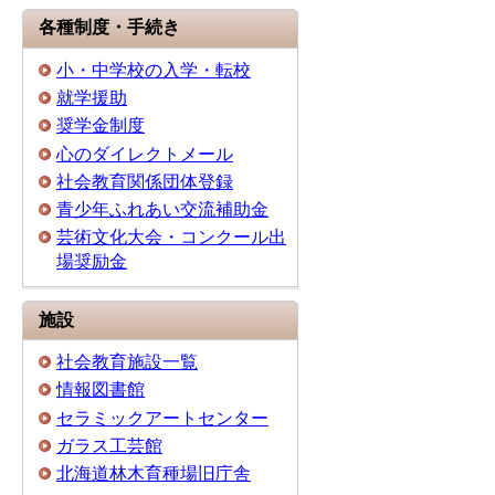
各種制度・手続き
小・中学校の入学・転校
就学援助
奨学金制度
心のダイレクトメール
社会教育関係団体登録
青少年ふれあい交流補助金
芸術文化大会・コンクール出
場奨励金
施設
社会教育施設一覧
情報図書館
セラミックアートセンター
ガラス工芸館
北海道林木育種場旧庁舎