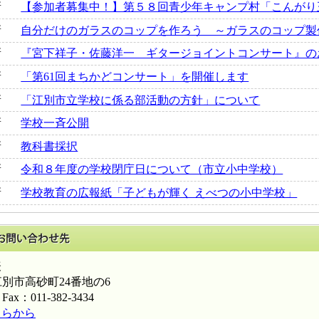
新
【参加者募集中！】第５８回青少年キャンプ村「こんがり
新
自分だけのガラスのコップを作ろう ～ガラスのコップ製
新
『宮下祥子・佐藤洋一 ギタージョイントコンサート』のお
新
「第61回まちかどコンサート」を開催します
新
「江別市立学校に係る部活動の方針」について
新
学校一斉公開
新
教科書採択
新
令和８年度の学校閉庁日について（市立小中学校）
新
学校教育の広報紙「子どもが輝く えべつの小中学校」
このページに関するお問い合わせ先
表
海道江別市高砂町24番地の6
Fax：011-382-3434
ちらから