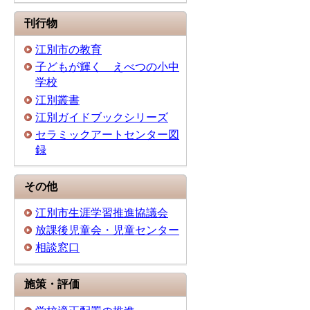
刊行物
江別市の教育
子どもが輝く えべつの小中
学校
江別叢書
江別ガイドブックシリーズ
セラミックアートセンター図
録
その他
江別市生涯学習推進協議会
放課後児童会・児童センター
相談窓口
施策・評価