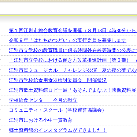
新着更新情報
第１回江別市総合教育会議を開催（８月18日14時30分から
令和９年「はたちのつどい」の実行委員を募集します
新
江別市立学校の教育職員に係る時間外在校等時間の公表に
新
「江別市立学校における働き方改革推進計画（第３期）」
新
江別市民ミュージカル チャレンジ公演「夏の夜の夢であ
新
江別市学校給食用食器検討委員会 開催状況
新
江別市郷土資料館ロビー展「あそんでまなぶ！映像資料展
新
学校給食センター 今月の献立
新
コミュニティ・スクール（学校運営協議会）
新
江別市における小中一貫教育
新
郷土資料館のインスタグラムができました！