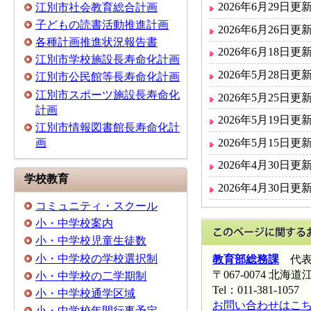
2026年6月29日更
江別市社会教育総合計画
子どもの読書活動推進計画
2026年6月26日更
各種計画推進状況報告書
2026年6月18日更
江別市学校施設長寿命化計画
2026年5月28日更
江別市公民館等長寿命化計画
江別市スポーツ施設長寿命化
2026年5月25日更
計画
2026年5月19日更
江別市情報図書館長寿命化計
2026年5月15日更
画
2026年4月30日更
学校教育
2026年4月30日更
コミュニティ・スクール
小・中学校案内
小・中学校児童生徒数
小・中学校の学校選択制
教育部総務課
代
〒067-0074 北
小・中学校の二学期制
Tel：011-381-1057 
小・中学校通学区域
お問い合わせはこ
小・中学校年間行事予定