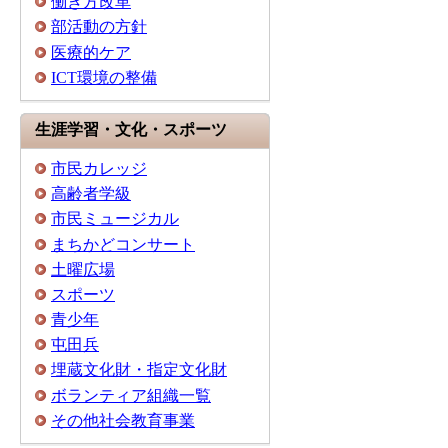
働き方改革
部活動の方針
医療的ケア
ICT環境の整備
生涯学習・文化・スポーツ
市民カレッジ
高齢者学級
市民ミュージカル
まちかどコンサート
土曜広場
スポーツ
青少年
屯田兵
埋蔵文化財・指定文化財
ボランティア組織一覧
その他社会教育事業