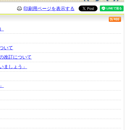
印刷用ページを表示する
）
ついて
の改訂について
いましょう」
」