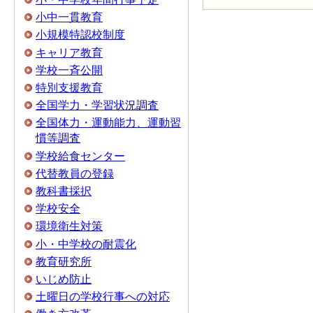
小中一貫教育
小規模特認校制度
キャリア教育
学校一斉公開
特別支援教育
全国学力・学習状況調査
全国体力・運動能力、運動習
慣等調査
学校給食センター
代替教員の登録
教科書採択
学校安全
環境衛生対策
小・中学校の耐震化
教育研究所
いじめ防止
土曜日の学校行事への対応