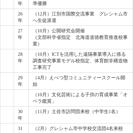
年
準優勝
26
（12月）江別市国際交流事業 グレシャム市
年
へ生徒派遣
27
（10月）公開研究会開催
年
（文部科学省指定 北海道道徳教育推進校事
業）
28
（10月）ICTを活用した遠隔事業導入に係る
年
調査研究事業モデル校指定、体育館非構造物
工事完了
29
（4月）えべつ型コミュニティースクール開
年
始
（10月）文化芸術による子供の育成事業「オ
ペラ鑑賞」
30
（11月）土佐市訪問団来校（中学生1名）
年
31
（2月）グレシャム市中学校交流団4名来校