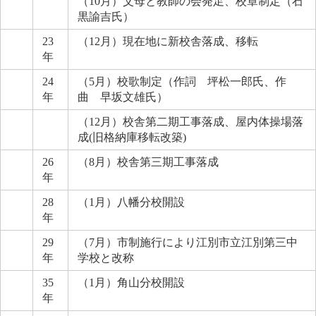
（10月）父母と教師の会発足、校章制定（石
黒諭吉氏）
23
（12月）現在地に新校舎落成、移転
年
24
（5月）校歌制定（作詞 坪松一郎氏、作
年
曲 早坂文雄氏）
（12月）校舎第二期工事落成、屋内体操場落
成(旧格納庫移転改築)
26
（8月）校舎第三期工事落成
年
28
（1月）八幡分校開設
年
29
（7月）市制施行により江別市立江別第三中
年
学校と改称
35
（1月）角山分校開設
年