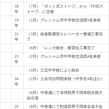
18
（7月）「ポット式ストーブ」から「FF式ス
年
トーブ」に交換
19
（2月）グレシャム市中学校交流団5名来校
年
21
（3月）給食配膳室エレベーター整備工事完
年
了
（8月）「レンガ校舎」耐震化工事完了
23
（2月）グレシャム市中学校交流団4名来校
年
（4月）江北中学校により統合
24
（2月）土佐市訪問団来校（中学生4名ほか）
年
（8月）中体連にて卓球部男子団体戦全国大
会出場
25
（8月）中体連にて剣道部男子団体全道大会