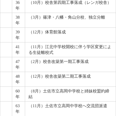
36
（10月）校舎第四期工事落成（レンガ校舎）
年
38
（3月）篠津・八幡・角山分校、独立分離
年
39
（12月）体育館落成
年
41
（11月）江北中学校開校に伴う学区変更によ
年
る生徒離校式
47
（2月）校舎改築第一期工事落成
年
48
（12月）校舎改築第二期工事落成
年
60
（8月）土佐市立高岡中学校と姉妹校盟約締
年
結
63
（11月）土佐市立高岡中学校へ交流団派遣
年