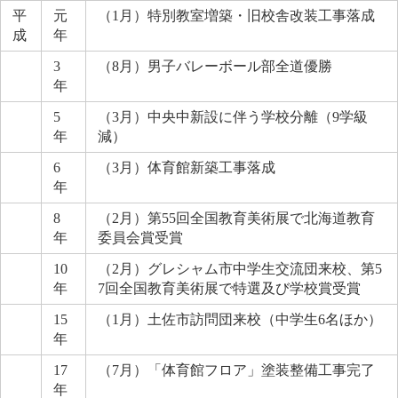
平
元
（1月）特別教室増築・旧校舎改装工事落成
成
年
3
（8月）男子バレーボール部全道優勝
年
5
（3月）中央中新設に伴う学校分離（9学級
年
減）
6
（3月）体育館新築工事落成
年
8
（2月）第55回全国教育美術展で北海道教育
年
委員会賞受賞
10
（2月）グレシャム市中学生交流団来校、第5
年
7回全国教育美術展で特選及び学校賞受賞
15
（1月）土佐市訪問団来校（中学生6名ほか）
年
17
（7月）「体育館フロア」塗装整備工事完了
年