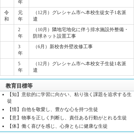
年
令
元
（12月）グレシャム市へ本校生徒女子1名派
和
年
遣
2
（10月）隣地宅地化に伴う排水施設外整備・
年
防球ネット設置工事
3
（6月）新校舎外壁改修工事
年
5
（12月）グレシャム市へ本校女子生徒1名派
年
遣
教育目標等
【知】意欲的に学習に向かい、粘り強く課題を追求する生
徒
【情】自他を敬愛し、豊かな心を持つ生徒
【意】物事を正しく判断し、責任ある行動がとれる生徒
【体】働く喜びを感じ、心身ともに健康な生徒