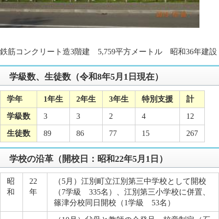
鉄筋コンクリート造3階建 5,759平方メートル 昭和36年建設
学級数、生徒数（令和8年5月1日現在）
学年
1年生
2年生
3年生
特別支援
計
学級数
3
3
2
4
12
生徒数
89
86
77
15
267
学校の沿革（開校日：昭和22年5月1日）
昭
22
（5月）江別町立江別第三中学校として開校
和
年
（7学級 335名）、江別第三小学校に併置、
篠津分校同日開校（1学級 53名）