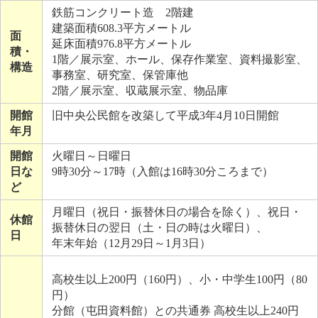
鉄筋コンクリート造 2階建
建築面積608.3平方メートル
面
延床面積976.8平方メートル
積・
1階／展示室、ホール、保存作業室、資料撮影室、
構造
事務室、研究室、保管庫他
2階／展示室、収蔵展示室、物品庫
開館
旧中央公民館を改築して平成3年4月10日開館
年月
開館
火曜日～日曜日
日な
9時30分～17時（入館は16時30分ころまで）
ど
月曜日（祝日・振替休日の場合を除く）、祝日・
休館
振替休日の翌日（土・日の時は火曜日）、
日
年末年始（12月29日～1月3日）
高校生以上200円（160円）、小・中学生100円（80
円）
分館（屯田資料館）との共通券 高校生以上240円