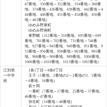
47番地、350番地～352番地、354番地～368番
地、374番地～436番地、438番地、442番地～4
44番地、446番地、451番地～454番地、456番
地～463番地）
ゆめみ野東町
ゆめみ野南町
東野幌（312番地～318番地、695番地～699
番地、701番地～702番地、731番地～748番
地、927番地～943番地、949番地、951番地、9
53番地～956番地、958番地～963番地、965番
地、968番地～969番地、989番地、1004番地、
1006番地～1010番地、1013番地～1063番地）
江別第
1条1丁目～8条8丁目
一中学
王子（1番地、2番地の2～2番地の3、5番地
校
～6番地、16番地）
萩ケ岡
一番町（7番地～17番地、25番地～37番地、
46番地～47番地）
弥生町（14番地～48番地）
及び「上江別小学校」と同区域