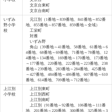
文京台東町
文京台南町
いずみ
元江別（1番地～839番地、841番地～852番
野小学
地、855番地～857番地、859番地～全域）
校
工栄町
対雁
いずみ野
角山（39番地～41番地、58番地、61番地～6
4番地、68番地～69番地、71番地～78番地、12
4番地～134番地、169番地～170番地、173番地
～177番地、220番地、222番地～223番地、238
番地～239番地、283番地～284番地、425番地
～427番地、484番地～486番地、607番地～610
番地、614番地、709番地～712番地）
上江別
上江別東町
小学校
上江別西町
上江別南町
上江別（91番地～92番地、106番地～111番
地、201番地～220番地、300番地、325番地～3