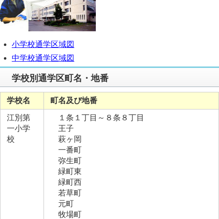
小学校通学区域図
中学校通学区域図
学校別通学区町名・地番
学校名
町名及び地番
江別第
１条１丁目～８条８丁目
一小学
王子
校
萩ヶ岡
一番町
弥生町
緑町東
緑町西
若草町
元町
牧場町