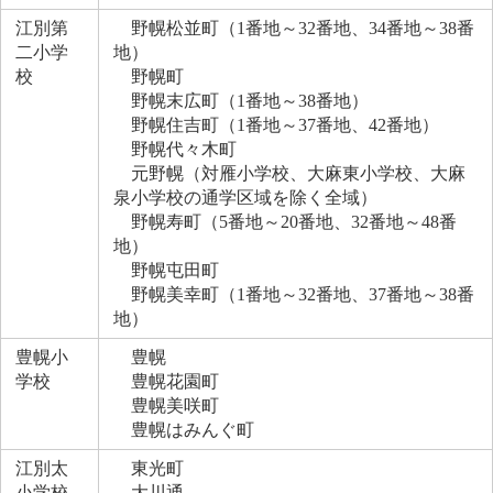
江別第
野幌松並町（1番地～32番地、34番地～38番
二小学
地）
校
野幌町
野幌末広町（1番地～38番地）
野幌住吉町（1番地～37番地、42番地）
野幌代々木町
元野幌（対雁小学校、大麻東小学校、大麻
泉小学校の通学区域を除く全域）
野幌寿町（5番地～20番地、32番地～48番
地）
野幌屯田町
野幌美幸町（1番地～32番地、37番地～38番
地）
豊幌小
豊幌
学校
豊幌花園町
豊幌美咲町
豊幌はみんぐ町
江別太
東光町
小学校
大川通