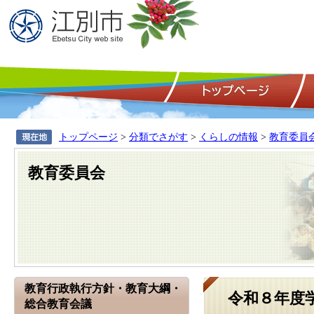
トップページ
>
分類でさがす
>
くらしの情報
>
教育委員
教育委員会
教育行政執行方針・教育大綱・
令和８年度
総合教育会議