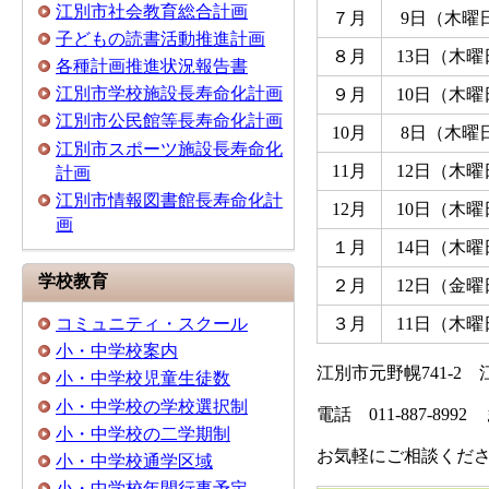
江別市社会教育総合計画
７月
9日（木曜
子どもの読書活動推進計画
８月
13日（木曜
各種計画推進状況報告書
江別市学校施設長寿命化計画
９月
10日（木曜
江別市公民館等長寿命化計画
10月
8日（木曜
江別市スポーツ施設長寿命化
11月
12日（木曜
計画
江別市情報図書館長寿命化計
12月
10日（木曜
画
１月
14日（木曜
学校教育
２月
12日（金曜
３月
11日（木曜
コミュニティ・スクール
小・中学校案内
江別市元野幌741-
小・中学校児童生徒数
小・中学校の学校選択制
電話 011-887-8992 
小・中学校の二学期制
お気軽にご相談くだ
小・中学校通学区域
小・中学校年間行事予定