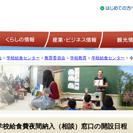
トップページ
くらしの情報
産業・ビジネ
会
>
学校給食センター
>
教育委員会
>
学校教育
>
学校給食センター
> 
学校給食費夜間納入（相談）窓口の開設日程