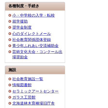
各種制度・手続き
小・中学校の入学・転校
就学援助
奨学金制度
心のダイレクトメール
社会教育関係団体登録
青少年ふれあい交流補助金
芸術文化大会・コンクール出
場奨励金
施設
社会教育施設一覧
情報図書館
セラミックアートセンター
ガラス工芸館
北海道林木育種場旧庁舎