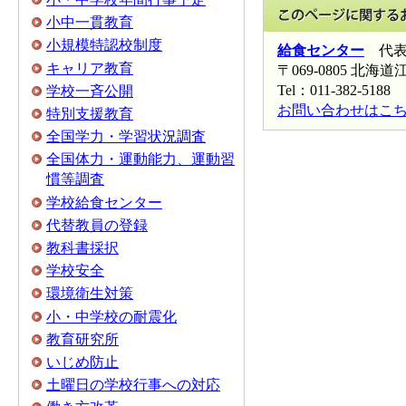
小中一貫教育
小規模特認校制度
給食センター
代
キャリア教育
〒069-0805 北海
Tel：011-382-5188 
学校一斉公開
お問い合わせはこ
特別支援教育
全国学力・学習状況調査
全国体力・運動能力、運動習
慣等調査
学校給食センター
代替教員の登録
教科書採択
学校安全
環境衛生対策
小・中学校の耐震化
教育研究所
いじめ防止
土曜日の学校行事への対応