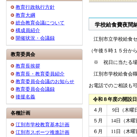
教育行政執行方針
教育大綱
総合教育会議について
学校給食費夜間
構成員紹介
開催状況・会議録
江別市立学校給食セ
（午後５時１５分か
教育委員会
※ 祝日に当たる場
教育長挨拶
江別市学校給食会職
教育長・教育委員紹介
教育委員会会議のお知らせ
お電話でのご相談も
教育委員会会議録
後援名義
令和８年度の開設日
４月
9日（木曜
各種計画
５月
14日（木曜
江別市学校教育基本計画
６月
11日（木曜
江別市スポーツ推進計画