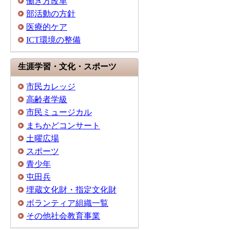
働き方改革
部活動の方針
医療的ケア
ICT環境の整備
生涯学習・文化・スポーツ
市民カレッジ
高齢者学級
市民ミュージカル
まちかどコンサート
土曜広場
スポーツ
青少年
屯田兵
埋蔵文化財・指定文化財
ボランティア組織一覧
その他社会教育事業