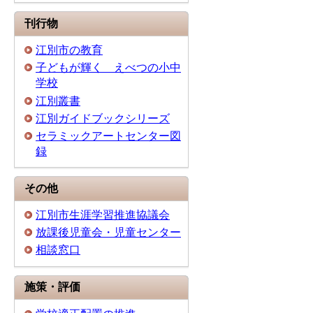
刊行物
江別市の教育
子どもが輝く えべつの小中
学校
江別叢書
江別ガイドブックシリーズ
セラミックアートセンター図
録
その他
江別市生涯学習推進協議会
放課後児童会・児童センター
相談窓口
施策・評価