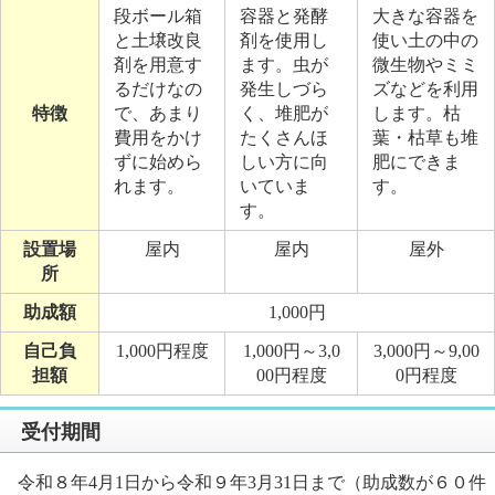
段ボール箱
容器と発酵
大きな容器を
と土壌改良
剤を使用し
使い土の中の
剤を用意す
ます。虫が
微生物やミミ
るだけなの
発生しづら
ズなどを利用
特徴
で、あまり
く、堆肥が
します。枯
費用をかけ
たくさんほ
葉・枯草も堆
ずに始めら
しい方に向
肥にできま
れます。
いていま
す。
す。
設置場
屋内
屋内
屋外
所
助成額
1,000円
自己負
1,000円程度
1,000円～3,0
3,000円～9,00
担額
00円程度
0円程度
受付期間
令和８年4月1日から令和９年3月31日まで（助成数が６０件