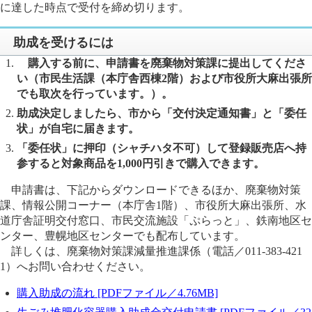
に達した時点で受付を締め切ります。
助成を受けるには
購入する前に、申請書を廃棄物対策課に提出してくださ
い（市民生活課（本庁舎西棟2階）および市役所大麻出張所
でも取次を行っています。）。
助成決定しましたら、市から「交付決定通知書」と「委任
状」が自宅に届きます。
「委任状」に押印（シャチハタ不可）して登録販売店へ持
参すると対象商品を1,000円引きで購入できます。
申請書は、下記からダウンロードできるほか、廃棄物対策
課、情報公開コーナー（本庁舎1階）、市役所大麻出張所、水
道庁舎証明交付窓口、市民交流施設「ぷらっと」、鉄南地区セ
ンター、豊幌地区センターでも配布しています。
詳しくは、廃棄物対策課減量推進課係（電話／011-383-421
1）へお問い合わせください。
購入助成の流れ [PDFファイル／4.76MB]