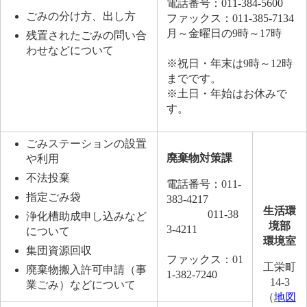
電話番号：011-384-5600
ごみの分け方、出し方
ファックス：011-385-7134
月～金曜日の9時～17時
残置されたごみの問い合
わせなどについて
※祝日・年末は9時～12時
までです。
※土日・年始はお休みで
す。
ごみステーションの設置
廃棄物対策課
や利用
不法投棄
電話番号：011-
指定ごみ袋
383-4217
生活環
011-38
浄化槽助成申し込みなど
境部
3-4211
について
環境室
集団資源回収
ファックス：01
工栄町
廃棄物搬入許可申請（事
1-382-7240
14-3
業ごみ）などについて
（
地図