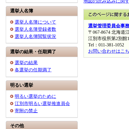
地図の読み込みに関
選挙人名簿
選挙人名簿について
選挙管理委員会事
選挙人名簿登録者数
〒067-8674 北
選挙人名簿閲覧状況
江別市役所第2別館
Tel：011-381-1052 
お問い合わせはこ
選挙の結果・任期満了
選挙の結果
各選挙の任期満了
明るい選挙
明るい選挙のために
江別市明るい選挙推進員会
寄附の禁止
その他