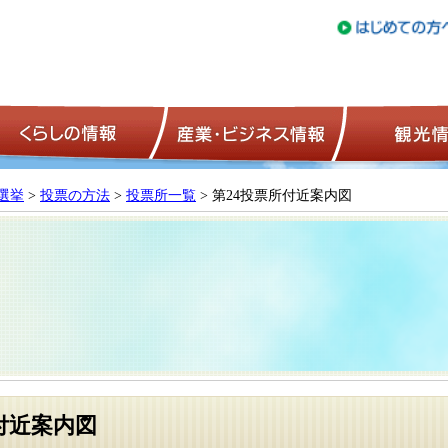
トップページ
くらしの情報
産業・ビジネ
選挙
>
投票の方法
>
投票所一覧
> 第24投票所付近案内図
付近案内図