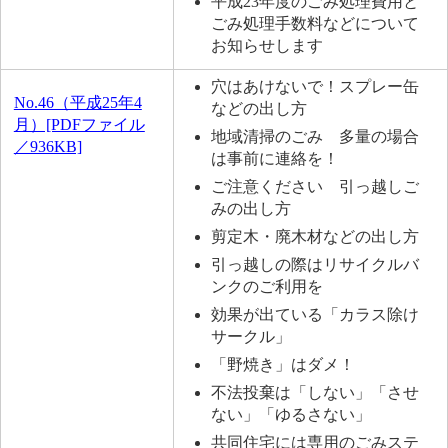
平成23年度のごみ処理費用と
ごみ処理手数料などについて
お知らせします
穴はあけないで！スプレー缶
No.46（平成25年4
などの出し方
月）[PDFファイル
地域清掃のごみ 多量の場合
／936KB]
は事前に連絡を！
ご注意ください 引っ越しご
みの出し方
剪定木・廃木材などの出し方
引っ越しの際はリサイクルバ
ンクのご利用を
効果が出ている「カラス除け
サークル」
「野焼き」はダメ！
不法投棄は「しない」「させ
ない」「ゆるさない」
共同住宅には専用のごみステ