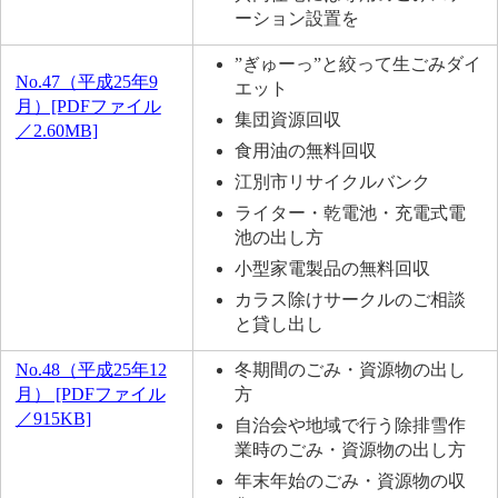
ーション設置を
”ぎゅーっ”と絞って生ごみダイ
No.47（平成25年9
エット
月）[PDFファイル
集団資源回収
／2.60MB]
食用油の無料回収
江別市リサイクルバンク
ライター・乾電池・充電式電
池の出し方
小型家電製品の無料回収
カラス除けサークルのご相談
と貸し出し
No.48（平成25年12
冬期間のごみ・資源物の出し
月） [PDFファイル
方
／915KB]
自治会や地域で行う除排雪作
業時のごみ・資源物の出し方
年末年始のごみ・資源物の収