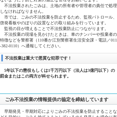
不法投棄されたごみは、土地の所有者や管理者の責任で処理
しなければなりません。
市では、ごみの不法投棄を防止するため、監視パトロール、
啓発看板やのぼりの設置などの取り組みを行っています。
監視の目が増えることで不法投棄防止につながります。
不法投棄の現場を見かけたときは、車のナンバーや投棄者の
特徴などを警察署（110番か江別警察署生活安全課・電話／011
‐382-0110）へ通報してください。
不法投棄は重大で悪質な犯罪です！
5年以下の懲役もしくは1千万円以下（法人は3億円以下）の
罰金またはこの両方が科せられます。
ごみ不法投棄の情報提供の協定を締結しています
早期発見・早期対応によりごみの不法投棄を防止することな