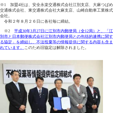
※1 加盟4社は、安全永楽交通株式会社江別支店、大麻つばめ
交通株式会社、東交通株式会社大麻支店、山崎自動車工業株式
会社。
令和２年８月２６日に各社毎に締結。
※2
平成30年3月27日に江別市内郵便局（全12局）と、「江
別市と日本郵便株式会社江別市内郵便局との包括的連携に関す
る協定」を締結し、不法投棄等の情報提供に関する内容も含ま
れています。
このため旧協定は解除されました。