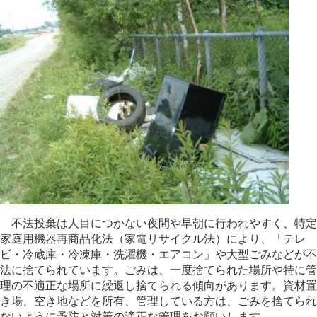
不法投棄は人目につかない夜間や早朝に行われやすく、特定
家庭用機器再商品化法（家電リサイクル法）により、「テレ
ビ・冷蔵庫・冷凍庫・洗濯機・エアコン」や大型ごみなどが不
法に捨てられています。ごみは、一度捨てられた場所や特に管
理の不適正な場所に繰返し捨てられる傾向があります。資材置
き場、空き地などを所有、管理している方は、ごみを捨てられ
ないように予防と対策の適正な管理をお願いします。