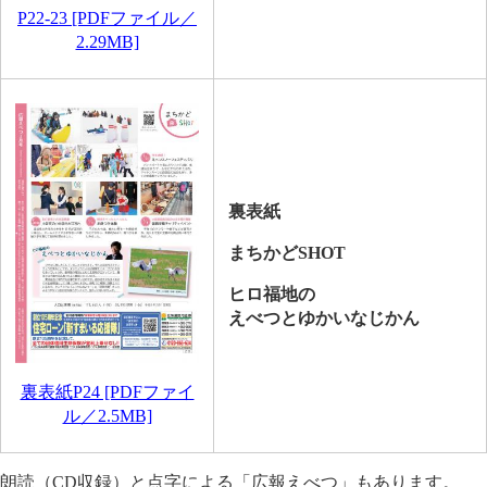
P22-23 [PDFファイル／
2.29MB]
裏表紙
まちかどSHOT
ヒロ福地の
えべつと​ゆかいなじかん
裏表紙P24 [PDFファイ
ル／2.5MB]
朗読（CD収録）と点字による「広報えべつ」もあります。