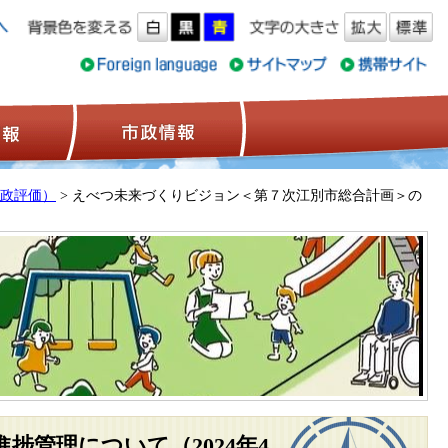
ス情報
観光情報
市政情報
政評価）
> えべつ未来づくりビジョン＜第７次江別市総合計画＞の
管理について（2024年4