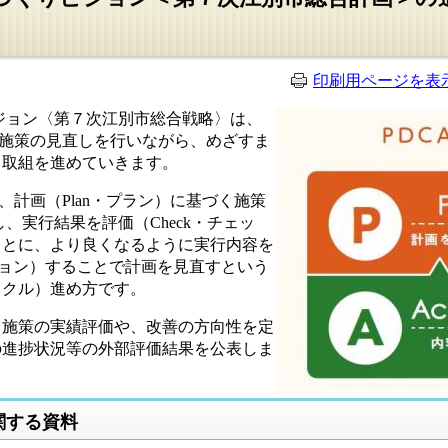
印刷用ページを表
ビジョン〈第７次江別市総合戦略〉は、
る施策の見直しを行いながら、めざすま
、取組を進めていきます。
、計画（Plan・プラン）に基づく施策
、実行結果を評価（Check・チェッ
もとに、より良くなるように実行内容を
クション）することで計画を見直すという
イクル）進め方です。
施策の実績評価や、改善の方向性を定
の進捗状況等の外部評価結果を公表しま
関する資料