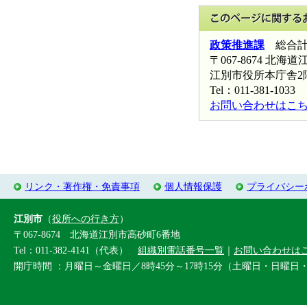
政策推進課
総合計
〒067-8674 北
江別市役所本庁舎2
Tel：011-381-1033 
お問い合わせはこ
リンク・著作権・免責事項
個人情報保護
プライバシー
江別市
（
役所への行き方
）
〒067-8674 北海道江別市高砂町6番地
Tel：011-382-4141（代表）
組織別電話番号一覧
｜
お問い合わせは
開庁時間 ：月曜日～金曜日／8時45分～17時15分（土曜日・日曜日