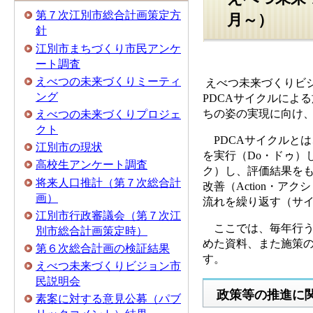
第７次江別市総合計画策定方
月～）
針
江別市まちづくり市民アンケ
ート調査
えべつの未来づくりミーティ
​ えべつ未来づくり
ング
PDCAサイクルによ
ちの姿の実現に向け
えべつの未来づくりプロジェ
クト
PDCAサイクルとは
江別市の現状
を実行（Do・ドゥ）し
高校生アンケート調査
ク）し、評価結果を
将来人口推計（第７次総合計
改善（Action・ア
画）
流れを繰り返す（サ
江別市行政審議会（第７次江
ここでは、毎年行う
別市総合計画策定時）
めた資料、また施策
第６次総合計画の検証結果
す。
えべつ未来づくりビジョン市
民説明会
政策等の推進に
素案に対する意見公募（パブ