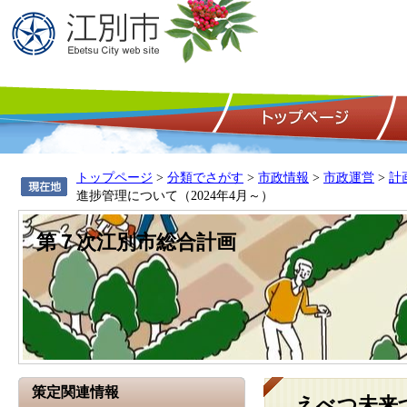
トップページ
>
分類でさがす
>
市政情報
>
市政運営
>
計
進捗管理について（2024年4月～）
第７次江別市総合計画
策定関連情報
えべつ未来