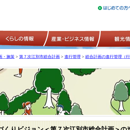
トップページ
くらしの情報
産業・ビジネ
画・施策
>
第７次江別市総合計画
>
進行管理
>
総合計画の進行管理（行
づくりビジョン＜第７次江別市総合計画＞の進捗