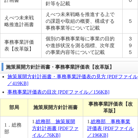
計画書
０
針等を記載
えべつ未来戦略を推進する上で
えべつ未来戦
の課題や取組の概要、構成する
５
略推進計画書
事務事業等について記載
個別の事務事業毎に事業の目的
３
事務事業評価
や進捗状況を測る指標、次年度
９
表【改革版】
の事業内容等について記載
５
施策展開方針計画書・事務事業評価表【改革版】
施策展開方針計画書・事務事業評価表の見方 [PDFファイル
／419KB]
事務事業評価表の目次 [PDFファイル／156KB]
事務事業評価表【改
部局
施策展開方針計画書
革版】
1.
総務部 施策展開
1.
総務部 事務事業
1．総務
方針計画書 [PDFファ
評価表 [PDFファイル
部
イル／76KB]
／196KB]