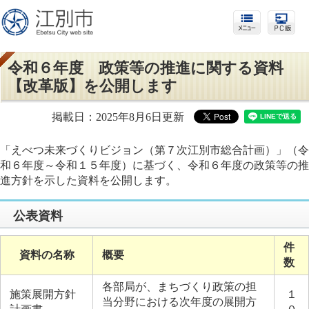
令和６年度 政策等の推進に関する資料
【改革版】を公開します
掲載日：2025年8月6日更新
「えべつ未来づくりビジョン（第７次江別市総合計画）」（令
和６年度～令和１５年度）に基づく、令和６年度の政策等の推
進方針を示した資料を公開します。
公表資料
件
資料の名称
概要
数
各部局が、まちづくり政策の担
施策展開方針
１
当分野における次年度の展開方