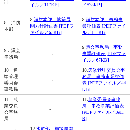
部
イル／117KB]
／538KB]
8.
消防本部 施策展
8.
消防本部 事務事
8．消防
開方針計画書 [PDFフ
業評価表 [PDFファイ
本部
ァイル／63KB]
ル／111KB]
9.
議会事務局 事務
9．議会
-
事業評価表 [PDFファ
事務局
イル／67KB]
10．選
10.
選挙管理委員会事
挙管理
務局 事務事業評価
-
委員会
表 [PDFファイル／44
事務局
KB]
11．農
11.
農業委員会事務
業委員
局 事務事業評価表
-
会事務
[PDFファイル／39K
局
B]
12.
水道部 施策展開