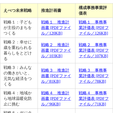
構成事務事業評
えべつ未来戦略
推進計画書
価表
戦略１：子ども
戦略１ 推進計
戦略１ 事務事
が主役のまちを
画書 [PDFファイ
業評価表 [PDFフ
つくる
ル／120KB]
ァイル／126KB]
戦略２：幸せに
戦略２ 推進計
戦略２ 事務事
歳を重ねられる
画書 [PDFファイ
業評価表 [PDFフ
暮らしをとどけ
ル／103KB]
ァイル／107KB]
る
戦略３：みんな
戦略３ 推進計
戦略３ 事務事
の働きがいと、
画書 [PDFファイ
業評価表 [PDFフ
元気な経済をつ
ル／81KB]
ァイル／78KB]
くる
戦略４：地域か
戦略４ 推進計
戦略４ 事務事
ら地球温暖化防
画書 [PDFファイ
業評価表 [PDFフ
止に挑む
ル／96KB]
ァイル／71KB]
戦略５：デジタ