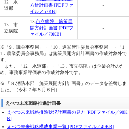
12．水
方針計画書 [PDFファ
-
道部
イル／57KB]
13.
市立病院 施策展
13．市
開方針計画書 [PDFフ
-
立病院
ァイル／70KB]
※「9．議会事務局」・「10．選挙管理委員会事務局」・「1
1．農業委員会事務局」は施策展開方針計画書の作成対象外で
す。
また、「12．水道部」・「13．市立病院」は企業会計のた
め、事務事業評価表の作成対象外です。
※ 「８.消防本部 施策展開方針計画書」のデータを差替しま
した。（令和７年８月６日）
えべつ未来戦略推進計画書
えべつ未来戦略推進状況計画書の見方 [PDFファイル／98K
B]
えべつ未来戦略構成事業一覧 [PDFファイル／49KB]