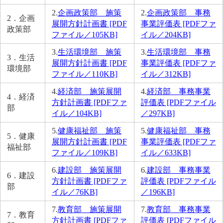
2.
企画政策部 施策
2.
企画政策部 事務
2．企画
展開方針計画書 [PDF
事業評価表 [PDFファ
政策部
ファイル／105KB]
イル／204KB]
3.
生活環境部 施策
3.
生活環境部 事務
3．生活
展開方針計画書 [PDF
事業評価表 [PDFファ
環境部
ファイル／110KB]
イル／312KB]
4.
経済部 施策展開
4.
経済部 事務事業
4．経済
方針計画書 [PDFファ
評価表 [PDFファイル
部
イル／104KB]
／297KB]
5.
健康福祉部 施策
5.
健康福祉部 事務
5．健康
展開方針計画書 [PDF
事業評価表 [PDFファ
福祉部
ファイル／109KB]
イル／633KB]
6.
建設部 施策展開
6.
建設部 事務事業
6．建設
方針計画書 [PDFファ
評価表 [PDFファイル
部
イル／76KB]
／196KB]
7.
教育部 施策展開
7.
教育部 事務事業
7．教育
方針計画書 [PDFファ
評価表 [PDFファイル