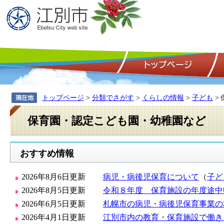
トップページ
>
分類でさがす
>
くらしの情報
>
子ども
>
保育園・認定こども園・幼稚園など
おすすめ情報
2026年8月6日更新
病児・病後児保育について
（
子ど
2026年8月5日更新
令和８年度 保育施設の年度途中
2026年6月5日更新
札幌市の病児・病後児保育事業の
2026年4月1日更新
江別市内の教育・保育施設で働き