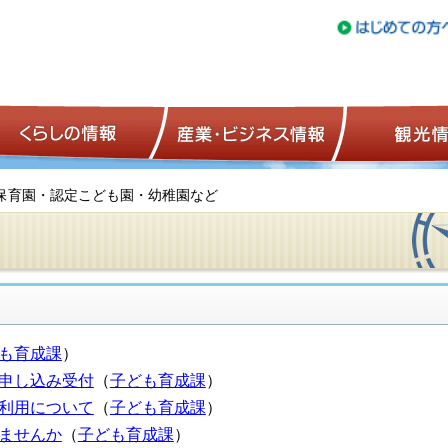
トップページ
くらしの情報
産業・ビジネ
 保育園・認定こども園・幼稚園など
も育成課
）
申し込み受付
（
子ども育成課
）
利用について
（
子ども育成課
）
ませんか
（
子ども育成課
）