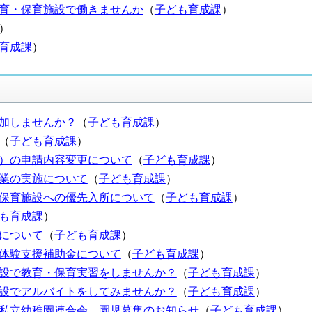
育・保育施設で働きませんか
（
子ども育成課
）
）
育成課
）
加しませんか？
（
子ども育成課
）
（
子ども育成課
）
定）の申請内容変更について
（
子ども育成課
）
業の実施について
（
子ども育成課
）
保育施設への優先入所について
（
子ども育成課
）
も育成課
）
について
（
子ども育成課
）
体験支援補助金について
（
子ども育成課
）
設で教育・保育実習をしませんか？
（
子ども育成課
）
設でアルバイトをしてみませんか？
（
子ども育成課
）
私立幼稚園連合会 園児募集のお知らせ
（
子ども育成課
）