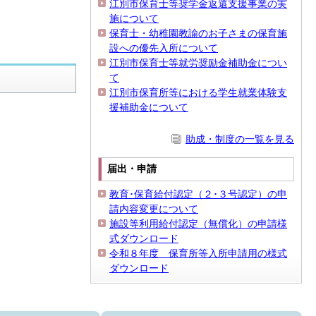
江別市保育士等奨学金返還支援事業の実
施について
保育士・幼稚園教諭のお子さまの保育施
設への優先入所について
江別市保育士等就労奨励金補助金につい
て
江別市保育所等における学生就業体験支
援補助金について
助成・制度の一覧を見る
届出・申請
教育･保育給付認定（２･３号認定）の申
請内容変更について
施設等利用給付認定（無償化）の申請様
式ダウンロード
令和８年度 保育所等入所申請用の様式
ダウンロード