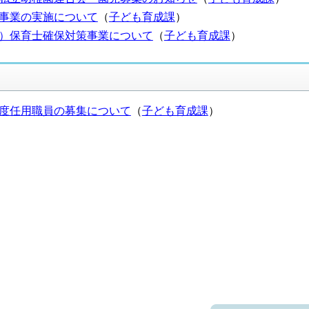
事業の実施について
（
子ども育成課
）
）保育士確保対策事業について
（
子ども育成課
）
度任用職員の募集について
（
子ども育成課
）