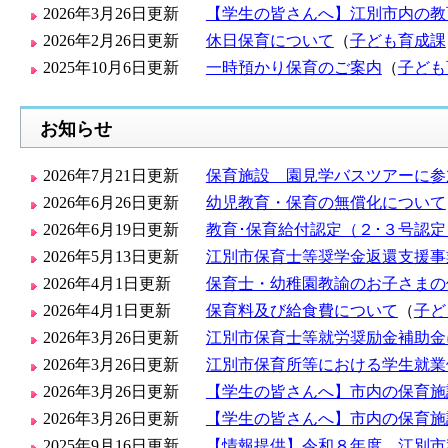
2026年3月26日更新
【学生の皆さんへ】江別市内の教
2026年2月26日更新
休日保育について
（
子ども育成課
2025年10月6日更新
一時預かり保育のご案内
（
子ども
お知らせ
2026年7月21日更新
保育施設 園見学バスツアーに参
2026年6月26日更新
幼児教育・保育の無償化について
2026年6月19日更新
教育･保育給付認定（２･３号認
2026年5月13日更新
江別市保育士等奨学金返還支援事
2026年4月1日更新
保育士・幼稚園教諭のお子さまの
2026年4月1日更新
保育料及び給食費について
（
子ど
2026年3月26日更新
江別市保育士等就労奨励金補助金
2026年3月26日更新
江別市保育所等における学生就業
2026年3月26日更新
【学生の皆さんへ】市内の保育施
2026年3月26日更新
【学生の皆さんへ】市内の保育施
2025年9月16日更新
【情報提供】令和８年度 江別市