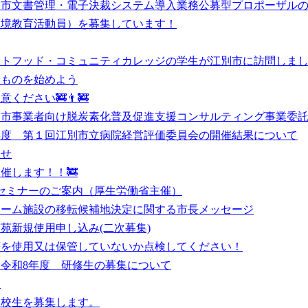
別市文書管理・電子決裁システム導入業務公募型プロポーザル
環境教育活動員）を募集しています！
ミュニティカレッジの学生が江別市に訪問しました。 Mount Hood Comm
きものを始めよう
ださい🚒👨‍🚒
別市事業者向け脱炭素化普及促進支援コンサルティング事業委
年度 第１回江別市立病院経営評価委員会の開催結果について
らせ
催します！！🚒
セミナーのご案内（厚生労働省主催）
ァーム施設の移転候補地決定に関する市長メッセージ
苑新規使用申し込み(二次募集)
等を使用又は保管していないか点検してください！
令和8年度 研修生の募集について
ー
高校生を募集します。