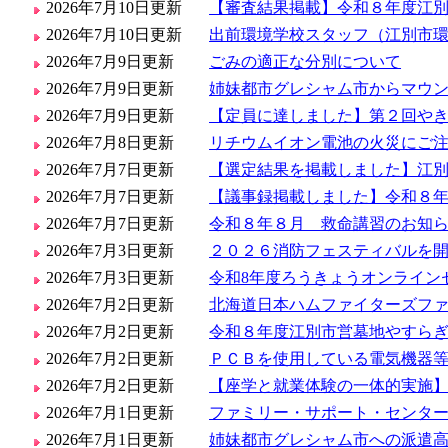
2026年7月10日更新
【審査結果掲載】令和８年度江
2026年7月10日更新
出前環境学校スタッフ（江別市
2026年7月9日更新
ごみの適正な分別について
2026年7月9日更新
姉妹都市グレシャム市からマウントフッド・コ
2026年7月9日更新
【定員に達しました】第２回や
2026年7月8日更新
リチウムイオン電池の火災にご注意く
2026年7月7日更新
【選定結果を掲載しました】江
2026年7月7日更新
【議事録掲載しました】令和８
2026年7月7日更新
令和８年８月 救命講習のお知
2026年7月3日更新
２０２６消防フェスティバルを開
2026年7月3日更新
令和8年度ろうきょうオンライン
2026年7月2日更新
北海道日本ハムファイターズフ
2026年7月2日更新
令和８年度江別市営墓地やすらぎ
2026年7月2日更新
ＰＣＢを使用している電気機器
2026年7月2日更新
【座学と就業体験の一体的実施】
2026年7月1日更新
ファミリー・サポート・センタ
2026年7月1日更新
姉妹都市グレシャム市への派遣