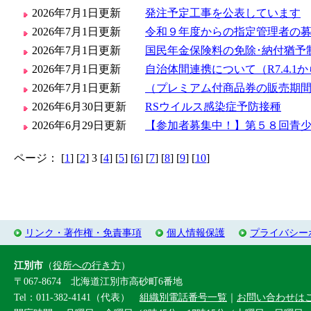
2026年7月1日更新
発注予定工事を公表しています
2026年7月1日更新
令和９年度からの指定管理者の
2026年7月1日更新
国民年金保険料の免除･納付猶予
2026年7月1日更新
自治体間連携について（R7.4.
2026年7月1日更新
（プレミアム付商品券の販売期
2026年6月30日更新
RSウイルス感染症予防接種
2026年6月29日更新
【参加者募集中！】第５８回青
ページ：
[
1
] [
2
] 3 [
4
] [
5
] [
6
] [
7
] [
8
] [
9
] [
10
]
リンク・著作権・免責事項
個人情報保護
プライバシー
江別市
（
役所への行き方
）
〒067-8674 北海道江別市高砂町6番地
Tel：011-382-4141（代表）
組織別電話番号一覧
｜
お問い合わせは