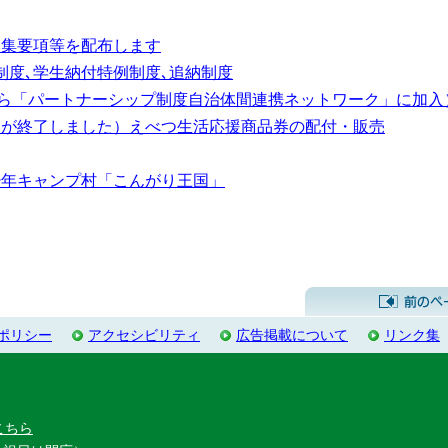
募集要項等を配布します
制度､学生納付特例制度､追納制度
1から「パートナーシップ制度自治体間連携ネットワーク」に加入
間が終了しました）えべつ生活応援商品券の配付・販売
少年キャンプ村「こんがり王国」
ポリシー
アクセシビリティ
広告掲載について
リンク集
こちら