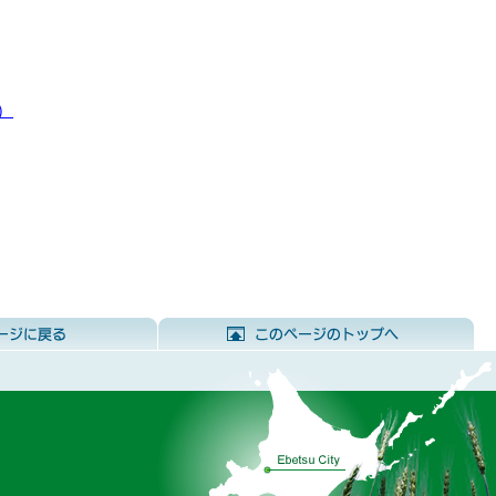
）
前のページに戻る
こ