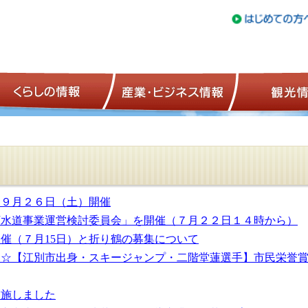
トップページ
くらしの情報
産業・ビジネ
」９月２６日（土）開催
下水道事業運営検討委員会」を開催（７月２２日１４時から）
催（７月15日）と折り鶴の募集について
★☆【江別市出身・スキージャンプ・二階堂蓮選手】市民栄誉
実施しました