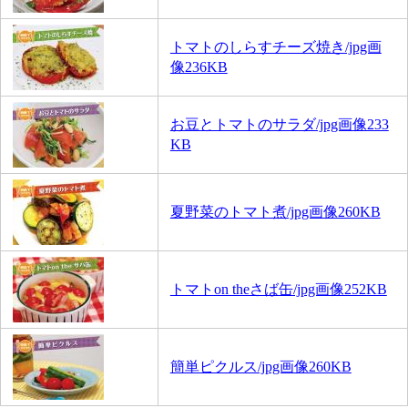
トマトのしらすチーズ焼き/jpg画
像236KB
お豆とトマトのサラダ/jpg画像233
KB
夏野菜のトマト煮/jpg画像260KB
トマトon theさば缶/jpg画像252KB
簡単ピクルス/jpg画像260KB