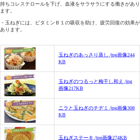
持ちコレステロールを下げ、血液をサラサラにする働きがあり
ます。
・玉ねぎには、ビタミンＢ１の吸収を助け、疲労回復の効果が
あります。
玉ねぎのあっさり蒸し /jpg画像244
KB
玉ねぎのつるっと梅干し和え /jpg
画像217KB
ニラと玉ねぎのチヂミ /jpg画像308
KB
玉ねぎステーキ /jpg画像274KB