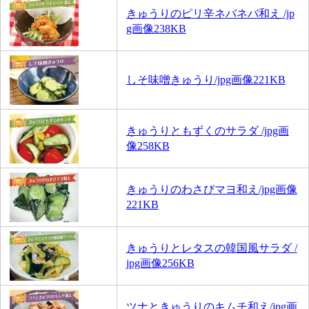
きゅうりのピリ辛ネバネバ和え /jp
g画像238KB
しそ味噌きゅうり/jpg画像221KB
きゅうりともずくのサラダ /jpg画
像258KB
きゅうりのわさびマヨ和え/jpg画像
221KB
きゅうりとレタスの韓国風サラダ /
jpg画像256KB
ツナときゅうりのキムチ和え/jpg画