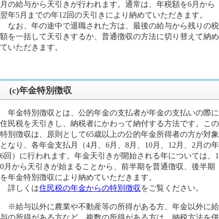
月の給与から天引きが行われます。通常は、年税額を6月から
翌年5月までの年12回の天引きにより納めていただきます。
なお、年の途中で退職された方は、最後の給与から残りの税
額を一括して天引きするか、普通徴収の方法に切り替えて納め
ていただきます。
(c)年金特別徴収
年金特別徴収とは、公的年金の支払者が年金の支払いの際に
住民税を天引きし、納税者にかわって納付する方法です。この
特別徴収は、原則として65歳以上の公的年金所得者の方が対象
となり、各年金支払月（4月、6月、8月、10月、12月、2月の年
6回）に行われます。年金天引きが開始される年については、1
0月から天引きが始まることから、前半期を普通徴収、後半期
を年金特別徴収により納めていただきます。
詳しくは
住民税の年金からの特別徴収
をご覧ください。
※給与以外に農業や不動産等の所得がある方、年金以外に給
与の所得がある方など、複数の所得がある方は、納税方法を併