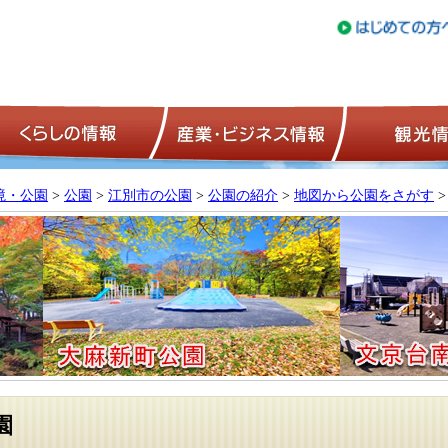
トップページ
くらしの情報
産業・ビジネ
境・公園
>
公園
>
江別市の公園
>
公園の紹介
>
地図から公園をさがす
>
園