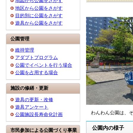
地図から公園をさがす
地区から公園をさがす
目的別に公園をさがす
遊具から公園をさがす
公園管理
維持管理
アダプトプログラム
公園でイベントを行う場合
公園を占用する場合
施設の修繕・更新
遊具の更新・改修
遊具アンケート
わんわん公園は、そ
公園施設長寿命化計画
公園内の様子
市民参加による公園づくり事業