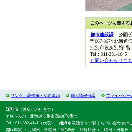
都市建設課
公園
〒067-8674 北
江別市役所別館2階
Tel：011-381-1045 
お問い合わせはこ
リンク・著作権・免責事項
個人情報保護
プライバシー
江別市
（
役所への行き方
）
〒067-8674 北海道江別市高砂町6番地
Tel：011-382-4141（代表）
組織別電話番号一覧
｜
お問い合わせは
開庁時間 ：月曜日～金曜日／8時45分～17時15分（土曜日・日曜日