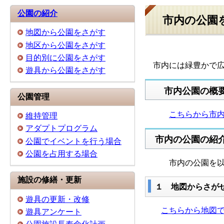
公園の紹介
市内の公園
地図から公園をさがす
地区から公園をさがす
目的別に公園をさがす
市内には緑豊かで広
遊具から公園をさがす
市内公園の概
公園管理
こちらから市
維持管理
アダプトプログラム
市内の公園の紹
公園でイベントを行う場合
公園を占用する場合
市内の公園を以下
施設の修繕・更新
１ 地図からさ
遊具の更新・改修
こちらから地図
遊具アンケート