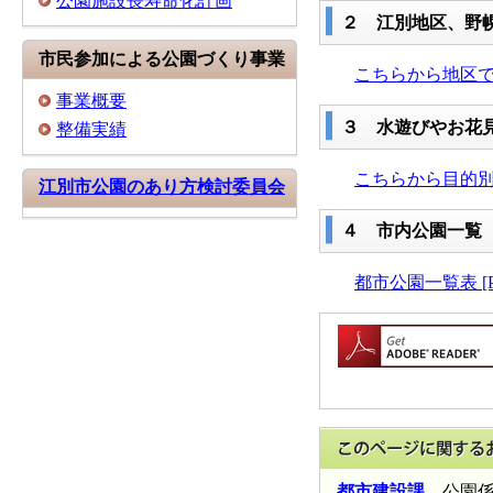
公園施設長寿命化計画
２ 江別地区、野
市民参加による公園づくり事業
こちらから地区
事業概要
３ 水遊びやお花
整備実績
こちらから目的
江別市公園のあり方検討委員会
４ 市内公園一覧
都市公園一覧表 [P
都市建設課
公園