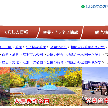
トップページ
くらしの情報
産業・ビジネ
境・公園
>
公園
>
江別市の公園
>
公園の紹介
>
地図から公園をさがす
>
>
自然・風景
>
江別市の公園
>
公園の紹介
>
地図から公園をさがす
> 
>
歴史・文化
>
江別市の公園
>
公園の紹介
>
地図から公園をさがす
> 