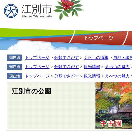
トップページ
>
分類でさがす
>
くらしの情報
>
自然・環
トップページ
>
分類でさがす
>
観光情報
>
えべつの魅力
トップページ
>
分類でさがす
>
観光情報
>
えべつの魅力
江別市の公園