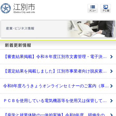
【審査結果掲載】令和８年度江別市文書管理・電子決裁システム導入業務公募型プロポーザルの実施
【選定結果を掲載しました】江別市事業者向け脱炭素化普及促進支援コンサルティング事業委託業務 公募型プロポーザルの実施
令和8年度ろうきょうオンラインセミナーのご案内（厚生労働省主催）
ＰＣＢを使用している電気機器等を使用又は保管していないか点検してください！
【座学と就業体験の一体的実施】令和8年度 研修生の募集について