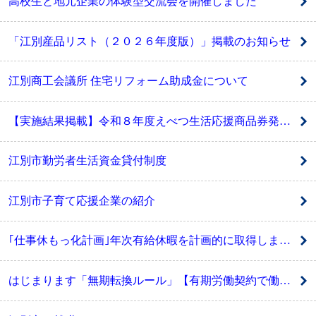
高校生と地元企業の体験型交流会を開催しました
「江別産品リスト（２０２６年度版）」掲載のお知らせ
江別商工会議所 住宅リフォーム助成金について
【実施結果掲載】令和８年度えべつ生活応援商品券発行運営業務委託 公募型プロポーザルを実施します
江別市勤労者生活資金貸付制度
江別市子育て応援企業の紹介
｢仕事休もっ化計画｣年次有給休暇を計画的に取得しましょう （事業主･労働者の皆さまへ）
はじまります「無期転換ルール」【有期労働契約で働く皆さま、企業の皆さまへ】