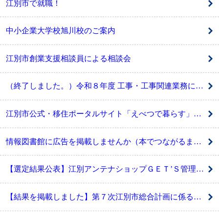
江別市で就職！
中小企業大学校旭川校のご案内
江別市創業支援相談員による相談会
（終了しました。）令和８年度 工事・工事関連業務に係る競争入札参加資格の登録受付について【中間登録】
江別市公式・移住ポータルサイト「えべつで暮らす」に広告を掲載しませんか
情報図書館に広告を掲載しませんか（本でつながるまちづくり事業）
【選定結果公表】江別アンテナショップＧＥＴ’Ｓ管理運営及びリニューアル業務委託に係る公募型プロポーザルの実施について
【結果を掲載しました】第７次江別市総合計画に係る計画書デザイン及び紹介動画作成業務に係る公募型プロポーザルを実施します（公募終了）