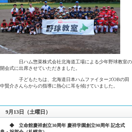
日ハム惣菜株式会社北海道工場による少年野球教室の
開会式に出席させていただきました。
子どもたちは、北海道日本ハムファイターズOBの田
中賢介さんらからの指導に熱心に耳を傾けていました。
9月13日（土曜日）
◆ 立命館慶祥創立30周年 慶祥学園創立90周年 記念式
典・祝賀会（札幌市）​