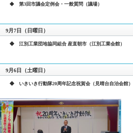
◆
第3回市議会定例会・一般質問（議場）
9月7日（日曜日）
◆ 江別工業団地協同組合 産直朝市（江別工業会館）
9月6日（土曜日）
◆ いきいき行動隊20周年記念祝賀会（見晴台自治会館
）