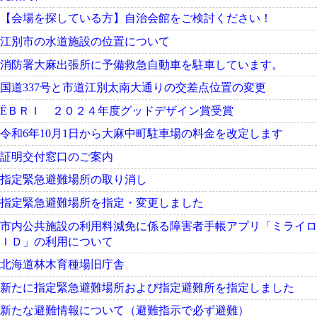
【会場を探している方】自治会館をご検討ください！
江別市の水道施設の位置について
消防署大麻出張所に予備救急自動車を駐車しています。
国道337号と市道江別太南大通りの交差点位置の変更
ЁＢＲＩ ２０２４年度グッドデザイン賞受賞
令和6年10月1日から大麻中町駐車場の料金を改定します
証明交付窓口のご案内
指定緊急避難場所の取り消し
指定緊急避難場所を指定・変更しました
市内公共施設の利用料減免に係る障害者手帳アプリ「ミライロ
ＩＤ」の利用について
北海道林木育種場旧庁舎
新たに指定緊急避難場所および指定避難所を指定しました
新たな避難情報について（避難指示で必ず避難）