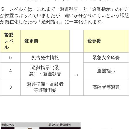
※ レベル４は、これまで「避難勧告」と「避難指示」の両方
が位置づけられていましたが、違いが分かりにくいという課題
が顕在化したため「避難指示」に一本化されます。
警戒
レベ
変更前
変更後
ル
５
災害発生情報
緊急安全確保
避難指示（緊
４
避難指示
→
急）・避難勧告
避難準備・高齢者
３
高齢者等避難
等避難開始