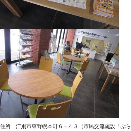
住所 江別市東野幌本町６
４３（市民交流施設「ぷら
－