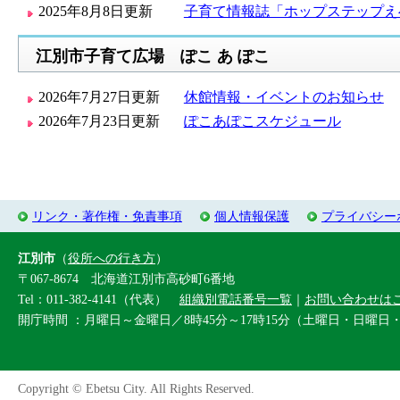
2025年8月8日更新
子育て情報誌「ホップステップえ
江別市子育て広場 ぽこ あ ぽこ
2026年7月27日更新
休館情報・イベントのお知らせ
2026年7月23日更新
ぽこあぽこスケジュール
リンク・著作権・免責事項
個人情報保護
プライバシー
江別市
（
役所への行き方
）
〒067-8674 北海道江別市高砂町6番地
Tel：011-382-4141（代表）
組織別電話番号一覧
｜
お問い合わせは
開庁時間 ：月曜日～金曜日／8時45分～17時15分（土曜日・日曜日
Copyright © Ebetsu City. All Rights Reserved.