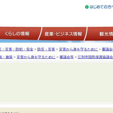
トップページ
くらしの情報
産業・ビジネ
災・災害・防犯・安全
>
防災・災害
>
災害から身を守るために
>
審議会
画・施策
>
災害から身を守るために
>
審議会等
>
江別市国民保護協議会