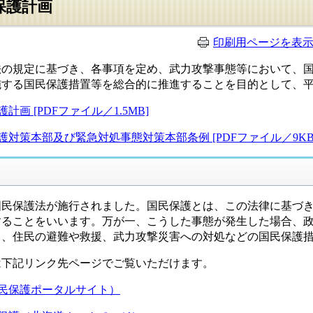
保護計画
印刷用ページを表
の規定に基づき、各事項を定め、武力攻撃事態等において、国
する国民保護措置等を総合的に推進することを目的として、平成
画 [PDFファイル／1.5MB]
護対策本部及び緊急対処事態対策本部条例 [PDFファイル／9KB
民保護法が施行されました。国民保護とは、この法律に基づき
することをいいます。万が一、こうした事態が発生した場合、
て、住民の避難や救援、武力攻撃災害への対処などの国民保護
下記リンク先ページでご覧いただけます。
民保護ポータルサイト）