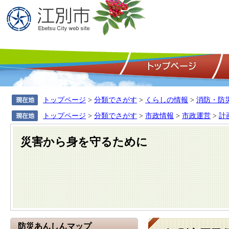
トップページ
>
分類でさがす
>
くらしの情報
>
消防・防
トップページ
>
分類でさがす
>
市政情報
>
市政運営
>
計
災害から身を守るために
防災あんしんマップ