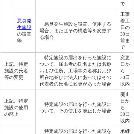
で
工事
悪臭発
着工
悪臭発生施設を設置、使用する
生施設
日の
場合、またはその構造等を変更す
の設置
30日
る場合
等
前ま
で
特定施設の届出を行った施設に
変更
上記、特定
ついて、届出者の氏名または名称
日か
施設の氏名
および住所、工場等の名称および
ら
等の変更
所在地並びに法人にあってはその
30日
代表者の氏名に変更があった場合
以内
廃止
上記、特定
日か
特定施設の届出を行った施設に
施設の使用
ら
ついて、その使用を廃止した場合
の廃止
30日
以内
特定施設の届出を行った施設を
承継