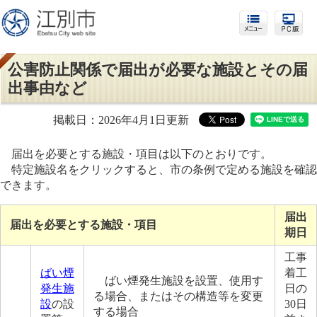
公害防止関係で届出が必要な施設とその届
出事由など
掲載日：2026年4月1日更新
届出を必要とする施設・項目は以下のとおりです。
特定施設名をクリックすると、市の条例で定める施設を確認
できます。
届出
届出を必要とする施設・項目
期日
工事
ばい煙
着工
ばい煙発生施設を設置、使用す
発生施
日の
る場合、またはその構造等を変更
設
の設
30日
する場合