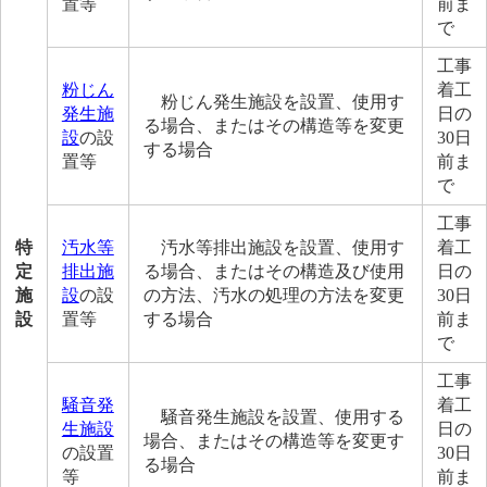
置等
前ま
で
工事
粉じん
着工
粉じん発生施設を設置、使用す
発生施
日の
る場合、またはその構造等を変更
設
の設
30日
する場合
置等
前ま
で
工事
特
汚水等
汚水等排出施設を設置、使用す
着工
定
排出施
る場合、またはその構造及び使用
日の
施
設
の設
の方法、汚水の処理の方法を変更
30日
設
置等
する場合
前ま
で
工事
騒音発
着工
騒音発生施設を設置、使用する
生施設
日の
場合、またはその構造等を変更す
の設置
30日
る場合
等
前ま