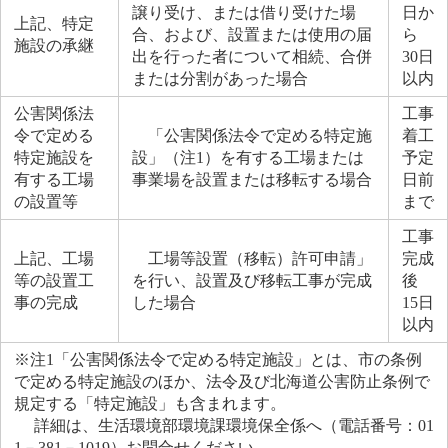
譲り受け、または借り受けた場
日か
上記、特定
合、および、設置または使用の届
ら
施設の承継
出を行った者について相続、合併
30日
または分割があった場合
以内
公害関係法
工事
令で定める
「公害関係法令で定める特定施
着工
特定施設を
設」（注1）を有する工場または
予定
有する工場
事業場を設置または移転する場合
日前
の設置等
まで
工事
上記、工場
工場等設置（移転）許可申請」
完成
等の設置工
を行い、設置及び移転工事が完成
後
事の完成
した場合
15日
以内
※注1「公害関係法令で定める特定施設」とは、市の条例
で定める特定施設のほか、法令及び北海道公害防止条例で
規定する「特定施設」も含まれます。
詳細は、生活環境部環境課環境保全係へ（電話番号：01
1－381－1019）お問合せください。