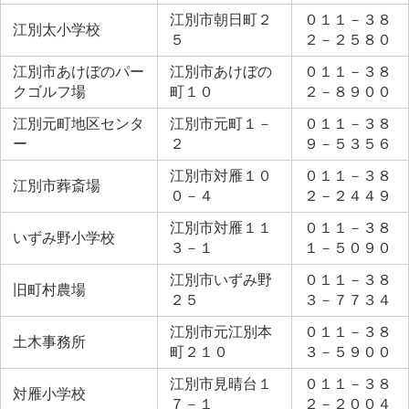
江別市朝日町２
０１１－３８
江別太小学校
５
２－２５８０
江別市あけぼのパー
江別市あけぼの
０１１－３８
クゴルフ場
町１０
２－８９００
江別元町地区センタ
江別市元町１－
０１１－３８
ー
２
９－５３５６
江別市対雁１０
０１１－３８
江別市葬斎場
０－４
２－２４４９
江別市対雁１１
０１１－３８
いずみ野小学校
３－１
１－５０９０
江別市いずみ野
０１１－３８
旧町村農場
２５
３－７７３４
江別市元江別本
０１１－３８
土木事務所
町２１０
３－５９００
江別市見晴台１
０１１－３８
対雁小学校
７－１
２－２００４