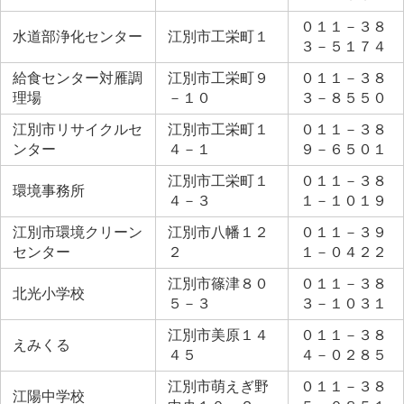
０１１－３８
水道部浄化センター
江別市工栄町１
３－５１７４
給食センター対雁調
江別市工栄町９
０１１－３８
理場
－１０
３－８５５０
江別市リサイクルセ
江別市工栄町１
０１１－３８
ンター
４－１
９－６５０１
江別市工栄町１
０１１－３８
環境事務所
４－３
１－１０１９
江別市環境クリーン
江別市八幡１２
０１１－３９
センター
２
１－０４２２
江別市篠津８０
０１１－３８
北光小学校
５－３
３－１０３１
江別市美原１４
０１１－３８
えみくる
４５
４－０２８５
江別市萌えぎ野
０１１－３８
江陽中学校