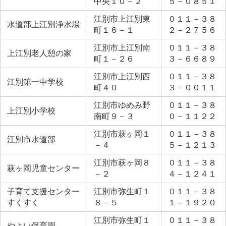
中央１０－２
５－０８５１
江別市上江別東
０１１－３８
水道部上江別浄水場
町１６－１
２－２７５６
江別市上江別南
０１１－３８
上江別老人憩の家
町１－２６
３－６６８９
江別市上江別西
０１１－３８
江別第一中学校
町４０
３－００１１
江別市ゆめみ野
０１１－３８
上江別小学校
南町９－３
０－１１２２
江別市萩ヶ岡１
０１１－３８
江別市水道部
－４
５－１２１３
江別市萩ヶ岡８
０１１－３８
萩ヶ岡児童センター
－２
４－１２４１
子育て支援センター
江別市弥生町１
０１１－３８
すくすく
８－５
１－１９２０
江別市弥生町１
０１１－３８
やよい保育園