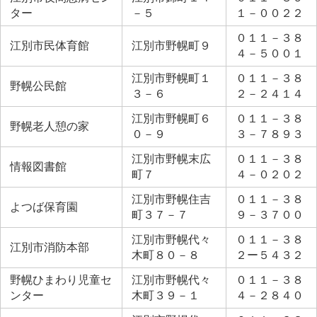
ター
－５
１－００２２
０１１－３８
江別市民体育館
江別市野幌町９
４－５００１
江別市野幌町１
０１１－３８
野幌公民館
３－６
２－２４１４
江別市野幌町６
０１１－３８
野幌老人憩の家
０－９
３－７８９３
江別市野幌末広
０１１－３８
情報図書館
町７
４－０２０２
江別市野幌住吉
０１１－３８
よつば保育園
町３７－７
９－３７００
江別市野幌代々
０１１－３８
江別市消防本部
木町８０－８
２ー５４３２
野幌ひまわり児童セ
江別市野幌代々
０１１－３８
ンター
木町３９－１
４－２８４０