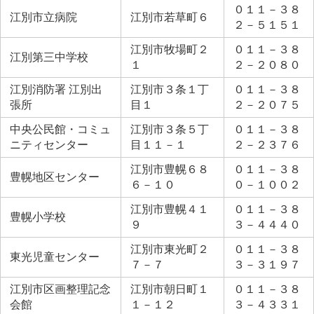
０１１－３８
江別市立病院
江別市若草町６
２－５１５１
江別市牧場町２
０１１－３８
江別第三中学校
１
２－２０８０
江別消防署 江別出
江別市３条１丁
０１１－３８
張所
目１
２－２０７５
中央公民館・コミュ
江別市３条５丁
０１１－３８
ニティセンター
目１１－１
２－２３７６
江別市豊幌６８
０１１－３８
豊幌地区センター
６－１０
０－１００２
江別市豊幌４１
０１１－３８
豊幌小学校
９
３－４４４０
江別市東光町２
０１１－３８
東光児童センター
７－７
３－３１９７
江別市区画整理記念
江別市朝日町１
０１１－３８
会館
１－１２
３－４３３１