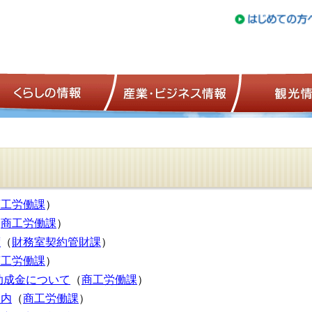
トップページ
くらしの情報
産業・ビジネ
商工労働課
）
（
商工労働課
）
度
（
財務室契約管財課
）
商工労働課
）
助成金について
（
商工労働課
）
案内
（
商工労働課
）