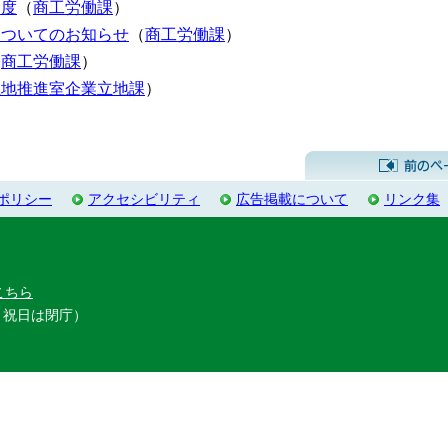
制度
（
商工労働課
）
についてのお知らせ
（
商工労働課
）
（
商工労働課
）
立地推進室企業立地課
）
ポリシー
アクセシビリティ
広告掲載について
リンク集
こちら
・祝日は閉庁）