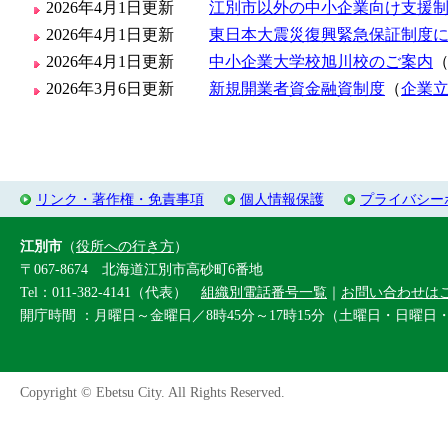
2026年4月1日更新
江別市以外の中小企業向け支援
2026年4月1日更新
東日本大震災復興緊急保証制度
2026年4月1日更新
中小企業大学校旭川校のご案内
2026年3月6日更新
新規開業者資金融資制度
（
企業
リンク・著作権・免責事項
個人情報保護
プライバシー
江別市
（
役所への行き方
）
〒067-8674 北海道江別市高砂町6番地
Tel：011-382-4141（代表）
組織別電話番号一覧
｜
お問い合わせは
開庁時間 ：月曜日～金曜日／8時45分～17時15分（土曜日・日曜日
Copyright © Ebetsu City. All Rights Reserved.