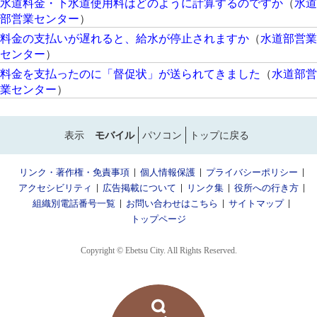
水道料金・下水道使用料はどのように計算するのですか
（
水道
部営業センター
）
料金の支払いが遅れると、給水が停止されますか
（
水道部営業
センター
）
料金を支払ったのに「督促状」が送られてきました
（
水道部営
業センター
）
表示
モバイル
パソコン
トップに戻る
リンク・著作権・免責事項
個人情報保護
プライバシーポリシー
アクセシビリティ
広告掲載について
リンク集
役所への行き方
組織別電話番号一覧
お問い合わせはこちら
サイトマップ
トップページ
Copyright © Ebetsu City. All Rights Reserved.