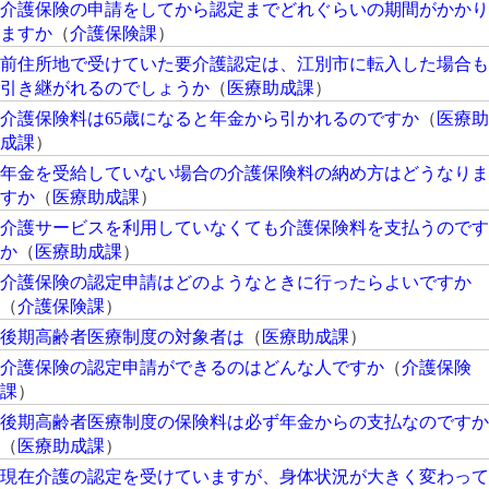
介護保険の申請をしてから認定までどれぐらいの期間がかかり
ますか
（
介護保険課
）
前住所地で受けていた要介護認定は、江別市に転入した場合も
引き継がれるのでしょうか
（
医療助成課
）
介護保険料は65歳になると年金から引かれるのですか
（
医療助
成課
）
年金を受給していない場合の介護保険料の納め方はどうなりま
すか
（
医療助成課
）
介護サービスを利用していなくても介護保険料を支払うのです
か
（
医療助成課
）
介護保険の認定申請はどのようなときに行ったらよいですか
（
介護保険課
）
後期高齢者医療制度の対象者は
（
医療助成課
）
介護保険の認定申請ができるのはどんな人ですか
（
介護保険
課
）
後期高齢者医療制度の保険料は必ず年金からの支払なのですか
（
医療助成課
）
現在介護の認定を受けていますが、身体状況が大きく変わって