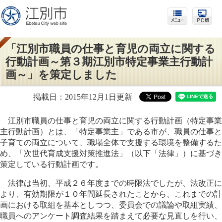
「江別市職員の仕事と育児の両立に関する
行動計画～第３期江別市特定事業主行動計
画～」を策定しました
掲載日：2015年12月1日更新
江別市職員の仕事と育児の両立に関する行動計画（特定事業
主行動計画）とは、「特定事業主」である市が、職員の仕事と
子育ての両立について、職場全体で支援する環境を整備するた
め、「次世代育成支援対策推進法」（以下「法律」）に基づき
策定している行動計画です。
法律は当初、平成２６年度までの時限法でしたが、法改正に
より、有効期限が１０年間延長されたことから、これまでの計
画における取組を基本としつつ、委員会での議論や取組実績、
職員へのアンケート調査結果を踏まえて必要な見直しを行い、