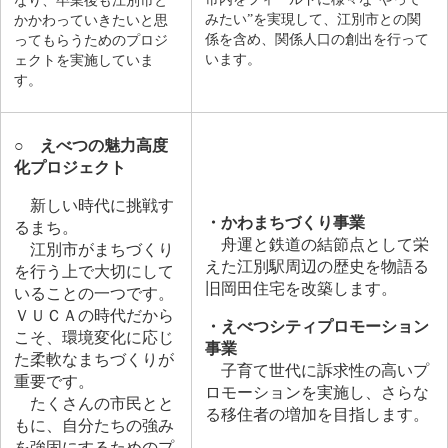
なり、卒業後も江別市と
みたい”を実現して、江別市との関
かかわっていきたいと思
係を含め、関係人口の創出を行って
ってもらうためのプロジ
います。
ェクトを実施していま
す。​
○
えべつの魅力高度
化プロジェクト
新しい時代に挑戦す
・かわまちづくり事業
るまち。
舟運と鉄道の結節点として栄
江別市がまちづくり
えた江別駅周辺の歴史を物語る
を行う上で大切にして
旧岡田住宅を改築します。​
いることの一つです。
ＶＵＣＡの時代だから
・えべつシティプロモーション
こそ、環境変化に応じ
事業
た柔軟なまちづくりが
​ 子育て世代に訴求性の高いプ
重要です。
ロモーションを実施し、さらな
たくさんの市民とと
る移住者の増加を目指します。
もに、自分たちの強み
を強固にするためのプ