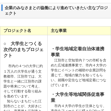
企業のみなさまとの協働により進めていきたい主なプロジ
ェクト
プロジェクト名
主な事業
○
大学生とつくる
・学生地域定着自治体連携
次代のまちプロジェ
事業
クト
江別市と空知管内７つの市町を含
めた広域連携事業で、市内４大学の
市内の４つの大学に約
学生にイベントの補助や企業訪問を
１万人の大学生が通う文
通じて、地域の魅力を知ってもら
教都市、江別市では、大
い、就職や定住など地域定着につな
学生と一緒に江別市の課
げています。​
題や将来について考え、
そして行動する取り組み
・大学生等
地域関係促
進事
を進めています。
業
知らないまちだった江
​ 市内４大学の学生が主体となり、
別市のことが、大好きに
市内をフィールドに様々な“やって