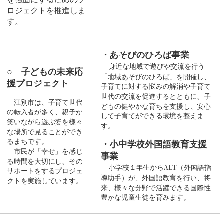
ロジェクトを推進しま
す。​
・あそびのひろば事業
身近な地域で遊びや交流を行う
○
子どもの未来応
「地域あそびのひろば」を開催し、
援プロジェクト
子育てに対する悩みの解消や子育て
世代の交流を促進するとともに、子
江別市は、子育て世代
どもの健やかな育ちを支援し、安心
の転入者が多く、親子が
して子育てができる環境を整えま
笑いながら遊ぶ姿を様々
す。
な場所で見ることができ
るまちです。
・小中学校外国語教育支援
市民が「幸せ」を感じ
事業
る時間を大切にし、その
小学校１年生からALT（外国語指
サポートをするプロジェ
導助手）が、外国語教育を行い、将
クトを実施しています。
来、様々な分野で活躍できる国際性
豊かな児童生徒を育みます。