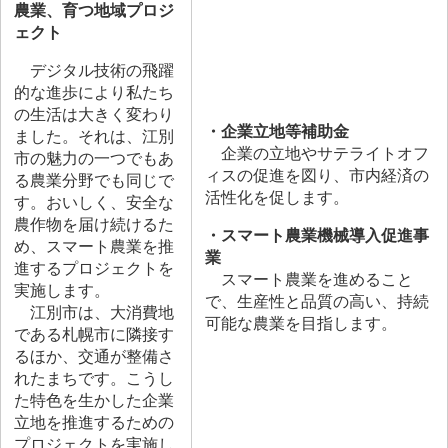
農業、育つ地域プロジ
ェクト
デジタル技術の飛躍
的な進歩により私たち
の生活は大きく変わり
・企業立地等補助金
ました。それは、江別
企業の立地やサテライトオフ
市の魅力の一つでもあ
ィスの促進を図り、市内経済の
る農業分野でも同じで
活性化を促します。
す。おいしく、安全な
農作物を届け続けるた
・スマート農業機械導入促進事
め、スマート農業を推
業
進するプロジェクトを
スマート農業を進めること
実施します。
で、生産性と品質の高い、持続
江別市は、大消費地
可能な農業を目指します。
である札幌市に隣接す
るほか、交通が整備さ
れたまちです。こうし
た特色を生かした企業
立地を推進するための
プロジェクトを実施し