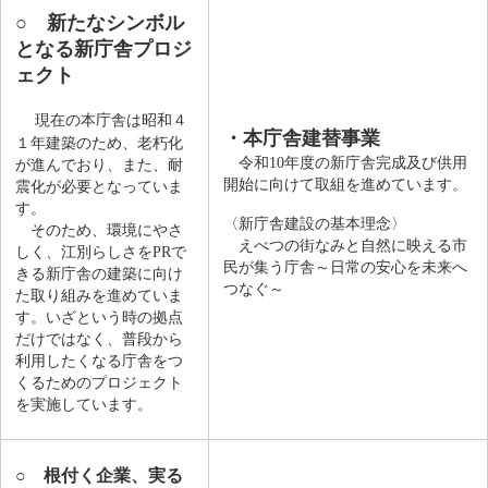
○
新たなシンボル
となる新庁舎プロジ
ェクト
現在の本庁舎は昭和４
・本庁舎建替事業
１年建築のため、老朽化
令和10年度の新庁舎完成及び供用
が進んでおり、また、耐
開始に向けて取組を進めています。
震化が必要となっていま
す。
〈新庁舎建設の基本理念〉
そのため、環境にやさ
えべつの街なみと自然に映える市
しく、江別らしさをPRで
民が集う庁舎～日常の安心を未来へ
きる新庁舎の建築に向け
つなぐ～
た取り組みを進めていま
す。いざという時の拠点
だけではなく、普段から
利用したくなる庁舎をつ
くるためのプロジェクト
を実施しています。
○
根付く企業、実る