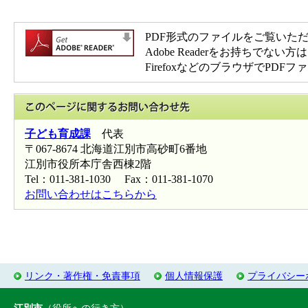
PDF形式のファイルをご覧いただく場
Adobe Readerをお持ち
FirefoxなどのブラウザでP
このページに関
子ども育成課
代表
〒067-8674 北海道江別市高砂町6番地
江別市役所本庁舎西棟2階
Tel：011-381-1030 Fax：011-381-1070
お問い合わせはこちらから
リンク・著作権・免責事項
個人情報保護
プライバシー