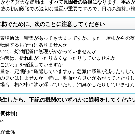
かかる莫大な費用は、
すべて原因者の負担になります。
事故
故の初期段階での適切な措置が重要ですので、日頃の維持点検
に防ぐために、次のことに注意してください
置場所は、積雪があっても大丈夫ですか。また、屋根からの落
転倒するおそれはありませんか
いて、灯油配管に無理がかかっていませんか
油管は、折れ曲がったり古くなったりしていませんか
こぼれ」を確認していますか
量を、定期的に確認していますか。急激に残量が減ったりして
の臭いはしませんか。特に、地面から臭いがあがってきたりし
場合、槽の中に油が浮いていたり、油臭がしたりしていません
発生したら、下記の機関のいずれかに通報をしてくださ
時間体制）
53
境保全係