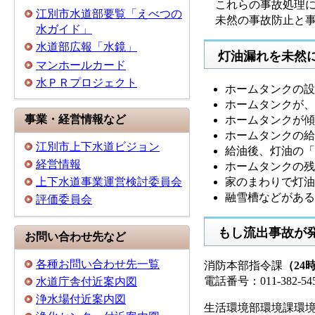
これらの事故処理に
江別市水道部要覧「えべつの
未然の事故防止と事
水ガイド」
水道部広報「水鏡」
灯油漏れを未然
マンホールカード
水ＰＲプロジェクト
ホームタンクの設
ホームタンクが、
事業・経営情報など
ホームタンクが傾
ホームタンクの給
江別市上下水道ビジョン
給油後、灯油の「
経営情報
ホームタンクの残
家のまわりで灯油
上下水道事業運営検討委員会
融雪槽などがある
評価委員会
もし流出事故が
お問い合わせ先など
各種お問い合わせ先一覧
消防本部指令課
（24
電話番号：011-382-54
水道庁舎付近案内図
浄水場付近案内図
生活環境部環境課環