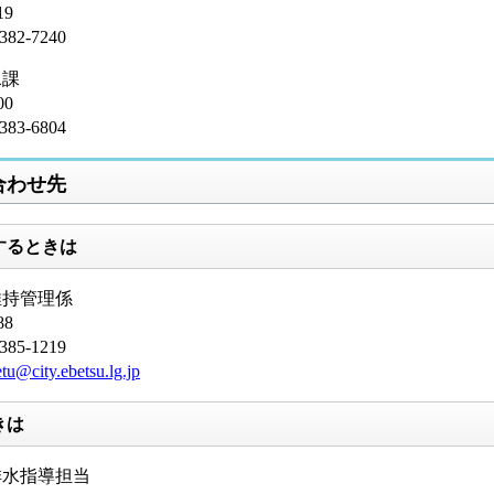
19
2-7240
水課
00
3-6804
合わせ先
するときは
維持管理係
88
5-1219
tu@city.ebetsu.lg.jp
きは
排水指導担当