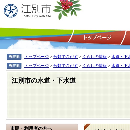
トップページ
>
分類でさがす
>
くらしの情報
>
水道・下
トップページ
>
分類でさがす
>
くらしの情報
>
水道・下
江別市の水道・下水道
市民・利用者の方へ