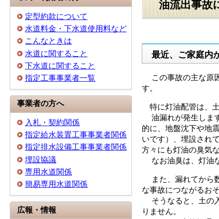
油流出事故
定型約款について
水道料金・下水道使用料など
こんなときは
水道に関すること
最近、ご家庭内
下水道に関すること
この事故の主な原因
指定工事事業者一覧
す。
事業者の方へ
特に灯油配管は、土
油漏れが発生します
入札・契約関係
的に、地盤沈下や地
指定給水装置工事事業者関係
いです）、埋設され
指定排水設備工事事業者関係
方々にも灯油の臭気
埋設協議
なお油臭は、灯油な
専用水道関係
また、漏れてから数
簡易専用水道関係
な事故につながるお
そうなると、土の入
広報・情報
りません。