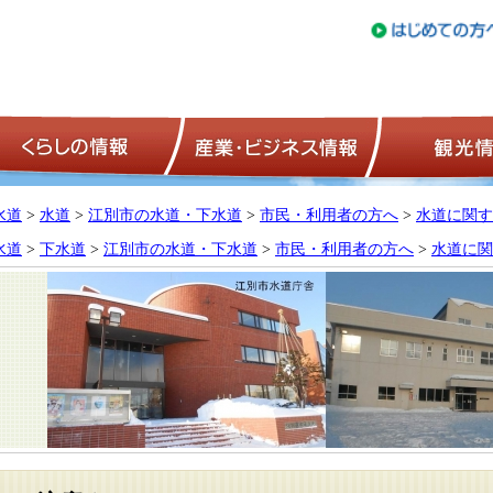
トップページ
くらしの情報
産業・ビジネ
水道
>
水道
>
江別市の水道・下水道
>
市民・利用者の方へ
>
水道に関す
水道
>
下水道
>
江別市の水道・下水道
>
市民・利用者の方へ
>
水道に関