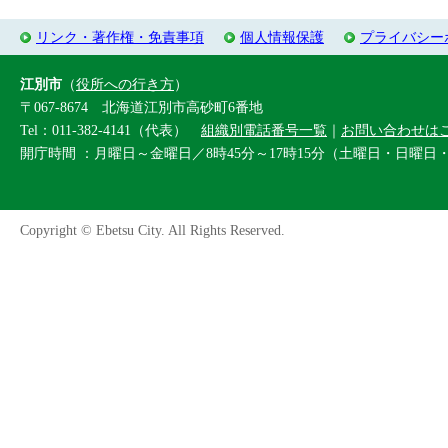
リンク・著作権・免責事項
個人情報保護
プライバシー
江別市
（
役所への行き方
）
〒067-8674 北海道江別市高砂町6番地
Tel：011-382-4141（代表）
組織別電話番号一覧
｜
お問い合わせは
開庁時間 ：月曜日～金曜日／8時45分～17時15分（土曜日・日曜日
Copyright © Ebetsu City. All Rights Reserved.