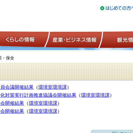
トップページ
くらしの情報
産業・ビジネ
策・保全
進員会議開催結果
（
環境室環境課
）
暖化対策実行計画推進協議会開催結果
（
環境室環境課
）
議会開催結果
（
環境室環境課
）
議会開催結果
（
環境室環境課
）