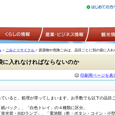
トップページ
くらしの情報
産業・ビジネ
み
>
ごみとリサイクル
> 資源物や危険ごみは、品目ごとに別の袋に入
袋に入れなければならないのか
印刷用ページを表
ていると、処理が滞ってしまいます。お手数でも以下の品目
「紙パック」、「白色トレイ」の４種類に区分。
蛍光管・HIDランプ」、「電池類（乾・ボタン・コイン・小