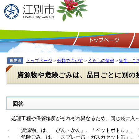
トップページ
>
分類でさがす
>
くらしの情報
>
衛生・ご
資源物や危険ごみは、品目ごとに別の
回答
処理工程や保管場所がそれぞれ異なるため、同じ袋に入っ
・ 「資源物」は、「びん・かん」、「ペットボトル」、
・ 「危険ごみ」は、「スプレー缶・ガスカセット缶」、「