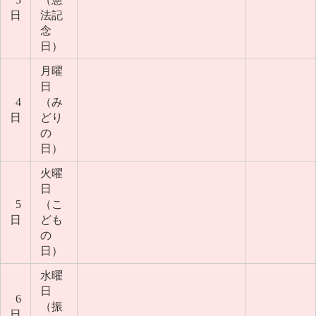
日
法記
念
日）
月曜
日
4
（み
日
どり
の
日）
火曜
日
5
（こ
日
ども
の
日）
水曜
日
6
（振
日