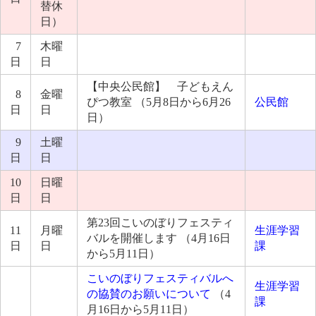
替休
日）
7
木曜
日
日
【中央公民館】 子どもえん
8
金曜
ぴつ教室 （5月8日から6月26
公民館
日
日
日）
9
土曜
日
日
10
日曜
日
日
第23回こいのぼりフェスティ
11
月曜
生涯学習
バルを開催します （4月16日
日
日
課
から5月11日）
こいのぼりフェスティバルへ
生涯学習
の協賛のお願いについて
（4
課
月16日から5月11日）