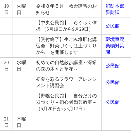
19
火曜
令和８年５月 救命講習のお
消防本部
日
日
知らせ
警防課
【中央公民館】 らくらく体
公民館
操 （5月19日から9月29日）
【受付終了】生ごみ堆肥化講
環境室廃
習会「野菜づくりは土づくり
棄物対策
から」を開催します
課
20
水曜
初めての自然散歩講座～深緑
公民館
日
日
の森の木々と草花～
初夏を彩るフラワーアレンジ
公民館
メント講習会
【野幌公民館】 自分だけの
器づくり－初心者陶芸教室－
公民館
（5月20日から3月17日）
21
木曜
日
日