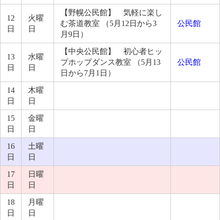
【野幌公民館】 気軽に楽し
12
火曜
む茶道教室 （5月12日から3
公民館
日
日
月9日）
【中央公民館】 初心者ヒッ
13
水曜
プホップダンス教室 （5月13
公民館
日
日
日から7月1日）
14
木曜
日
日
15
金曜
日
日
16
土曜
日
日
17
日曜
日
日
18
月曜
日
日