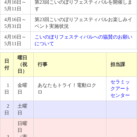
4月16日～
第23回こいのぼりフェスティバルを開催しま
5月11日
す
4月16日～
第23回こいのぼりフェスティバルお楽しみイ
5月31日
ベント実施状況
4月16日～
こいのぼりフェスティバルへの協賛のお願い
5月11日
について
曜日
日
（祝
行事
担当課
付
日）
セラミッ
1
金曜
あなたもトライ！電動ロク
クアート
日
日
ロ
センター
2
土曜
日
日
日曜
日
3
（憲