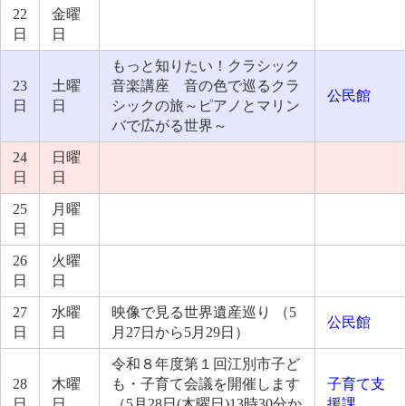
22
金曜
日
日
もっと知りたい！クラシック
23
土曜
音楽講座 音の色で巡るクラ
公民館
日
日
シックの旅～ピアノとマリン
バで広がる世界～
24
日曜
日
日
25
月曜
日
日
26
火曜
日
日
27
水曜
映像で見る世界遺産巡り （5
公民館
日
日
月27日から5月29日）
令和８年度第１回江別市子ど
28
木曜
も・子育て会議を開催します
子育て支
日
日
（5月28日(木曜日)13時30分か
援課