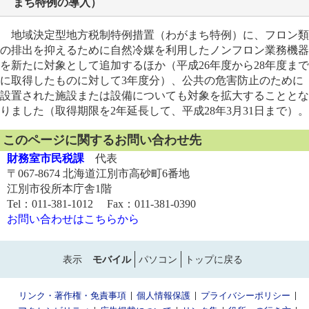
まち特例の導入）
地域決定型地方税制特例措置（わがまち特例）に、フロン類
の排出を抑えるために自然冷媒を利用したノンフロン業務機器
を新たに対象として追加するほか（平成26年度から28年度まで
に取得したものに対して3年度分）、公共の危害防止のために
設置された施設または設備についても対象を拡大することとな
りました（取得期限を2年延長して、平成28年3月31日まで）。
このページに関するお問い合わせ先
財務室市民税課
代表
〒067-8674 北海道江別市高砂町6番地
江別市役所本庁舎1階
Tel：011-381-1012 Fax：011-381-0390
お問い合わせはこちらから
表示
モバイル
パソコン
トップに戻る
リンク・著作権・免責事項
個人情報保護
プライバシーポリシー