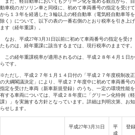
また、軽自動車においてもグリーン化を進める観点から、自
動車税のガソリン車と同様に、初めて車両番号の指定を受けて
から１３年を経過した３輪以上の軽自動車（電気軽自動車等を
除く）について、以下の表の一番右側のとおり税率を引き上げ
ます（経年重課）。
なお、平成27年3月31日以前に初めて車両番号の指定を受け
たものは、経年重課に該当するまでは、現行税率のままです。
この経年重課税率が適用されるのは、平成２８年４月１日か
らです。
※ただし、平成２７年１月１４日付の「平成２７年度税制改正
の大綱閣議決定」により、平成２７年度中に初めて車両番号の
指定を受けた車両（新車新規登録）のうち、一定の環境性能を
有する車両については、平成２８年度に「グリーン化特例（軽
課）」を実施する方針となっています。詳細は判明次第、お知
らせします。
平成27年3月31日
平
登録
成