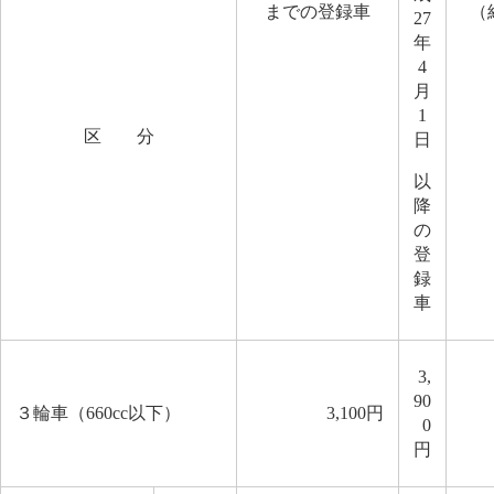
までの登録車
（
27
年
4
月
1
区 分
日
以
降
の
登
録
車
3,
90
３輪車（660cc以下）
3,100円
0
円