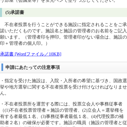
う部屋（会議室等）を蛍光ペンで塗りつぶしてください。
(5)承諾書
不在者投票を行うことができる施設に指定されることをご承
諾いただくものです。施設名と施設の管理者のお名前をご記入
願います。（管理者印を押印。管理者印がない場合は、施設の
印＋管理者の個人印。）
承諾書 [Wordファイル／10KB]
申請にあたっての注意事項
・指定を受けた施設は、入院・入所者の希望に基づき、国政選
挙や地方選挙に関する不在者投票を受け付けなければなりませ
ん。
・不在者投票所を運営する際には、投票立会人や事務従事者
（(1)不在者投票管理者＝施設の管理者、(2)立会人＝選挙権を
有する者最低１名、(3)事務従事者最低１名、(4)代理投票の補
助者２名）の確保が必要です。施設の職員（施設の管理者と従