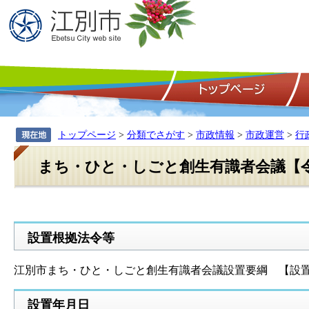
トップページ
>
分類でさがす
>
市政情報
>
市政運営
>
行
まち・ひと・しごと創生有識者会議【令
設置根拠法令等
江別市まち・ひと・しごと創生有識者会議設置要綱 【設置要
設置年月日