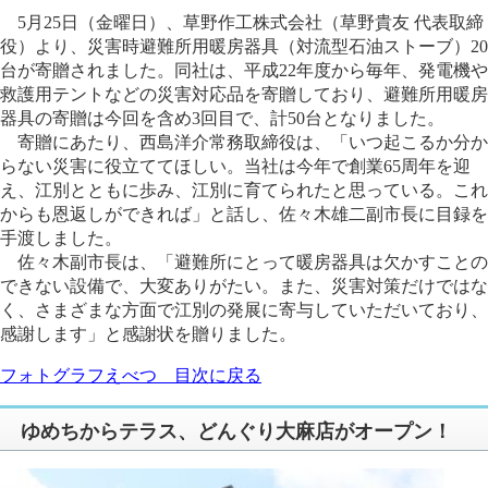
5月25日（金曜日）、草野作工株式会社（草野貴友 代表取締
役）より、災害時避難所用暖房器具（対流型石油ストーブ）20
台が寄贈されました。同社は、平成22年度から毎年、発電機や
救護用テントなどの災害対応品を寄贈しており、避難所用暖房
器具の寄贈は今回を含め3回目で、計50台となりました。
寄贈にあたり、西島洋介常務取締役は、「いつ起こるか分か
らない災害に役立ててほしい。当社は今年で創業65周年を迎
え、江別とともに歩み、江別に育てられたと思っている。これ
からも恩返しができれば」と話し、佐々木雄二副市長に目録を
手渡しました。
佐々木副市長は、「避難所にとって暖房器具は欠かすことの
できない設備で、大変ありがたい。また、災害対策だけではな
く、さまざまな方面で江別の発展に寄与していただいており、
感謝します」と感謝状を贈りました。
フォトグラフえべつ 目次に戻る
ゆめちからテラス、どんぐり大麻店がオープン！