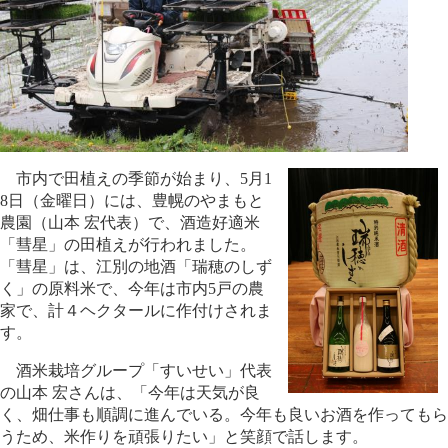
市内で田植えの季節が始まり、5月1
8日（金曜日）には、豊幌のやまもと
農園（山本 宏代表）で、酒造好適米
「彗星」の田植えが行われました。
「彗星」は、江別の地酒「瑞穂のしず
く」の原料米で、今年は市内5戸の農
家で、計４ヘクタールに作付けされま
す。
酒米栽培グループ「すいせい」代表
の山本 宏さんは、「今年は天気が良
く、畑仕事も順調に進んでいる。今年も良いお酒を作ってもら
うため、米作りを頑張りたい」と笑顔で話します。