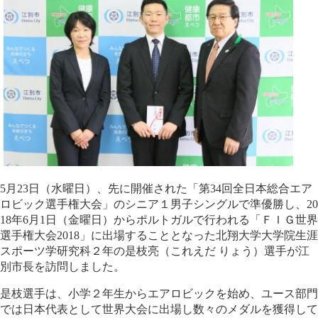
5月23日（水曜日）、先に開催された「第34回全日本総合エア
ロビック選手権大会」のシニア１男子シングルで準優勝し、20
18年6月1日（金曜日）からポルトガルで行われる「ＦＩＧ世界
選手権大会2018」に出場することとなった北翔大学大学院生涯
スポーツ学研究科２年の是枝亮（これえだ りょう）選手が江
別市長を訪問しました。
是枝選手は、小学２年生からエアロビックを始め、ユース部門
では日本代表として世界大会に出場し数々のメダルを獲得して