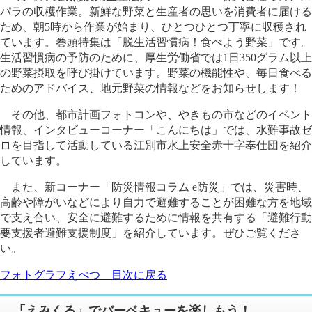
パラの収穫作業。新鮮な野菜と生産者の思いを消費者に届ける
ため、朝5時から作業が始まり、ひとつひとつ丁寧に収穫され
ています。巻頭特集は「脱生活習慣病！食べよう野菜」です。
生活習慣病の予防のために、厚生労働省では1日350グラム以上
の野菜摂取を呼び掛けています。野菜の機能性や、毎日食べる
ためのアドバイス、地元野菜の情報などをお知らせします！
その他、都市計画フォトコンや、やきもの市などのイベント
情報、インタビューコーナー「こんにちは」では、水難事故ゼ
ロを目指して活動している江別市水上安全赤十字奉仕団を紹介
しています。
また、新コーナー「防災情報コラム e防災」では、災害時、
高齢や障がいなどにより自力で避難することが困難な方を地域
で支え合い、安全に避難するために情報を共有する「避難行動
要支援者避難支援制度」を紹介しています。ぜひご覧くださ
い。
フォトグラフえべつ 目次に戻る
「えみくる」でバーベキューを楽しもう！