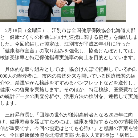
5月18日（金曜日）、江別市は全国健康保険協会北海道支部
と「健康づくりの推進に向けた連携に関する協定」を締結しま
した。今回締結した協定は、江別市が平成29年4月に行った
「健康都市宣言」の取り組みを強化し、協会けんぽとしては、
検診受診率と特定保健指導実施率の向上を目的としています。
具体的な取り組みとしては、協会けんぽで把握している約3,
000人の喫煙者に、市内の禁煙外来を開いている医療機関の紹
介や、禁煙やがん検診をすすめるパンフレットなどを送付し、
健康への啓発を実施します。そのほか、特定検診、医療費など
の統計データの調査分析や、活用方法の検討を、連携して実施
します。
三好昇市長は「団塊の世代が後期高齢者となる2025年に向
け、健康寿命を延ばすためには、健康を維持するための情報発
信が重要です。今回の協定はとても心強い」と感謝の言葉を述
べ、全国健康保険協会北海道支部 大場久夫支部長は「病気に