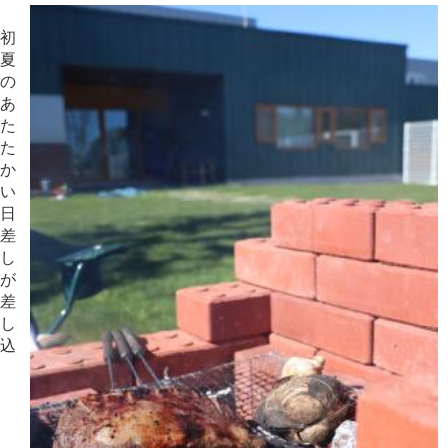
初
夏
の
あ
た
た
か
い
日
差
し
が
差
し
込