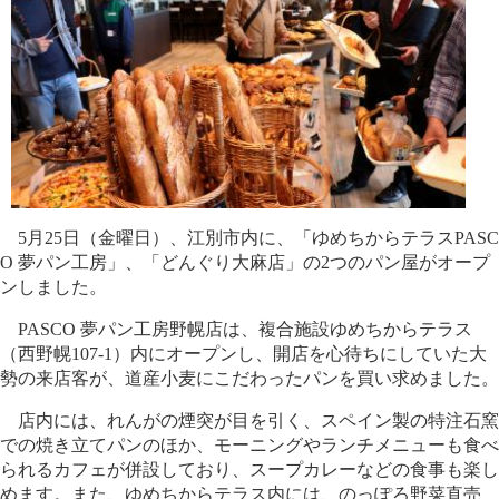
5月25日（金曜日）、江別市内に、「ゆめちからテラスPASC
O 夢パン工房」、「どんぐり大麻店」の2つのパン屋がオープ
ンしました。
PASCO 夢パン工房野幌店は、複合施設ゆめちからテラス
（西野幌107-1）内にオープンし、開店を心待ちにしていた大
勢の来店客が、道産小麦にこだわったパンを買い求めました。
店内には、れんがの煙突が目を引く、スペイン製の特注石窯
での焼き立てパンのほか、モーニングやランチメニューも食べ
られるカフェが併設しており、スープカレーなどの食事も楽し
めます。また、ゆめちからテラス内には、のっぽろ野菜直売