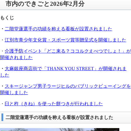
市内のできごと2026年2月分
もくじ
・
二階堂蓮選手の功績を称える看板が設置されました​
・
江別市青少年文化賞・スポーツ賞等贈呈式を開催しました
・
介護予防イベント「どこ来る？ココルクえべつでしょ！」が
開催されました
・
大麻銀座商店街で「THANK YOU STREET」が開催されま
した​
・
スキージャンプ男子ラージヒルのパブリックビューイングを
開催しました​
・
臼と杵（きね）を使った餅つきが行われました
二階堂蓮選手の功績を称える看板が設置されました