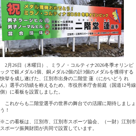
2月26日（木曜日）、ミラノ・コルティナ2026冬季オリンピ
ックで銀メダル1個、銅メダル2個の計3個のメダルを獲得する
快挙を成し遂げた、江別市出身の二階堂 蓮（にかいどう れ
ん）選手の功績を称えるため、市役所本庁舎前庭（国道12号線
側）に看板を設置しました。
これからも二階堂選手の世界の舞台での活躍に期待しましょ
う！
※この看板は、江別市、江別市スポーツ協会、（一財）江別市
スポーツ振興財団が共同で設置しています。