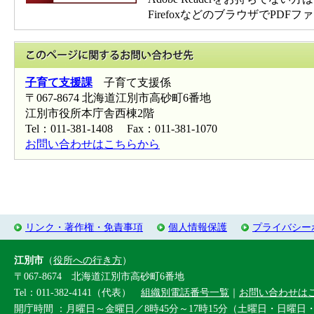
FirefoxなどのブラウザでP
このページに関
子育て支援課
子育て支援係
〒067-8674 北海道江別市高砂町6番地
江別市役所本庁舎西棟2階
Tel：011-381-1408 Fax：011-381-1070
お問い合わせはこちらから
リンク・著作権・免責事項
個人情報保護
プライバシー
江別市
（
役所への行き方
）
〒067-8674 北海道江別市高砂町6番地
Tel：011-382-4141（代表）
組織別電話番号一覧
｜
お問い合わせは
開庁時間 ：月曜日～金曜日／8時45分～17時15分（土曜日・日曜日