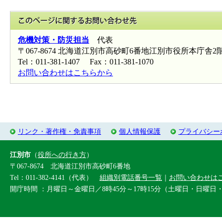
このページに関
危機対策・防災担当
代表
〒067-8674 北海道江別市高砂町6番地江別市役所本庁舎2
Tel：011-381-1407 Fax：011-381-1070
お問い合わせはこちらから
リンク・著作権・免責事項
個人情報保護
プライバシー
江別市
（
役所への行き方
）
〒067-8674 北海道江別市高砂町6番地
Tel：011-382-4141（代表）
組織別電話番号一覧
｜
お問い合わせは
開庁時間 ：月曜日～金曜日／8時45分～17時15分（土曜日・日曜日