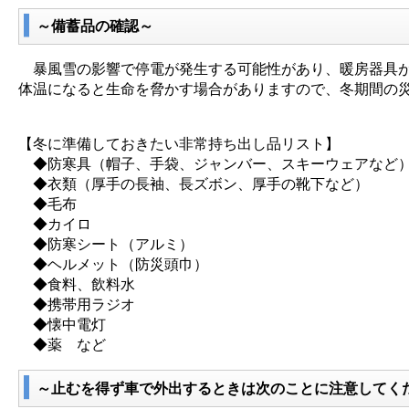
～備蓄品の確認～
暴風雪の影響で停電が発生する可能性があり、暖房器具が
体温になると生命を脅かす場合がありますので、冬期間の
【冬に準備しておきたい非常持ち出し品リスト】
◆防寒具（帽子、手袋、ジャンバー、スキーウェアなど
◆衣類（厚手の長袖、長ズボン、厚手の靴下など）
◆毛布
◆カイロ
◆防寒シート（アルミ）
◆ヘルメット（防災頭巾）
◆食料、飲料水
◆携帯用ラジオ
◆懐中電灯
◆薬 など
～止むを得ず車で外出するときは次のことに注意してく