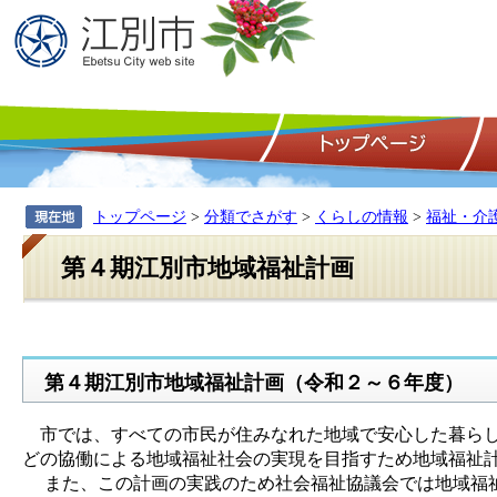
トップページ
>
分類でさがす
>
くらしの情報
>
福祉・介
第４期江別市地域福祉計画
第４期江別市地域福祉計画（令和２～６年度）
市では、すべての市民が住みなれた地域で安心した暮らし
どの協働による地域福祉社会の実現を目指すため地域福祉
また、この計画の実践のため社会福祉協議会では地域福