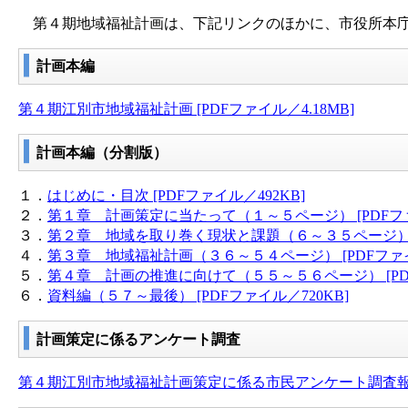
第４期地域福祉計画は、下記リンクのほかに、市役所本庁
計画本編
第４期江別市地域福祉計画 [PDFファイル／4.18MB]
計画本編（分割版）
１．
はじめに・目次 [PDFファイル／492KB]
２．
第１章 計画策定に当たって（１～５ページ） [PDFファ
３．
第２章 地域を取り巻く現状と課題（６～３５ページ） [P
４．
第３章 地域福祉計画（３６～５４ページ） [PDFファイル
５．
第４章 計画の推進に向けて（５５～５６ページ） [PDF
６．
資料編（５７～最後） [PDFファイル／720KB]
計画策定に係るアンケート調査
第４期江別市地域福祉計画策定に係る市民アンケート調査報告書 