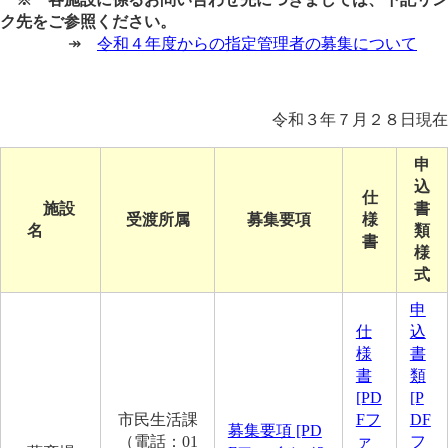
ク先をご参照ください。
↠
令和４年度からの指定管理者の募集について
令和３年７月２８日現在
申
込
仕
施設
書
受渡所属
募集要項
様
名
類
書
様
式
申
仕
込
様
書
書
類
[PD
[P
市民生活課
Fフ
DF
募集要項 [PD
（電話：01
ァ
フ