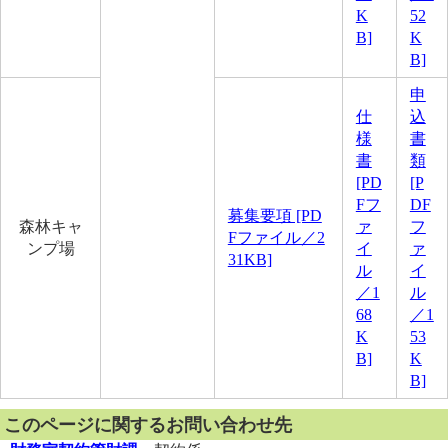
K
52
B]
K
B]
申
仕
込
様
書
書
類
[PD
[P
Fフ
DF
募集要項 [PD
森林キャ
ァ
フ
Fファイル／2
ンプ場
イ
ァ
31KB]
ル
イ
／1
ル
68
／1
K
53
B]
K
B]
このページに関するお問い合わせ先