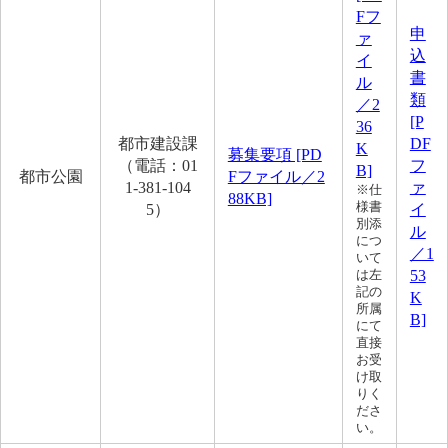
Fフ
申
ァ
込
イ
書
ル
類
／2
[P
36
都市建設課
DF
K
募集要項 [PD
（電話：01
フ
B]
都市公園
Fファイル／2
1-381-104
ァ
※仕
88KB]
様書
5）
イ
別添
ル
につ
／1
いて
53
は左
記の
K
所属
B]
にて
直接
お受
け取
りく
ださ
い。