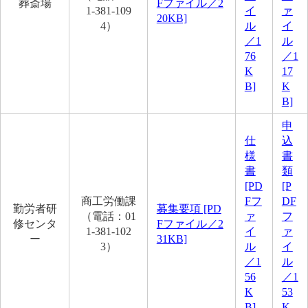
葬斎場
Fファイル／2
1-381-109
イ
ァ
20KB]
4）
ル
イ
／1
ル
76
／1
K
17
B]
K
B]
申
仕
込
様
書
書
類
[PD
[P
商工労働課
Fフ
DF
勤労者研
募集要項 [PD
（電話：01
ァ
フ
修センタ
Fファイル／2
1-381-102
イ
ァ
ー
31KB]
3）
ル
イ
／1
ル
56
／1
K
53
B]
K