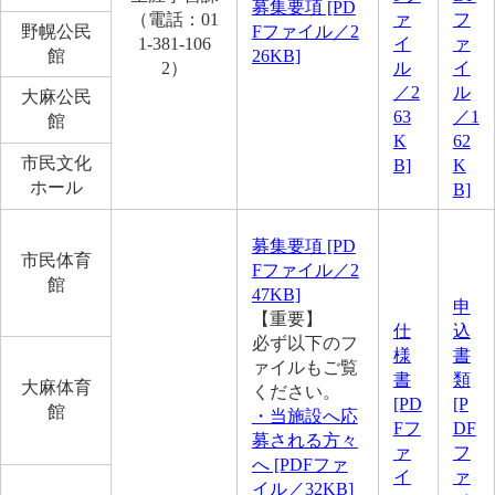
募集要項 [PD
（電話：01
ァ
フ
野幌公民
Fファイル／2
1-381-106
イ
ァ
館
26KB]
2）
ル
イ
／2
ル
大麻公民
63
／1
館
K
62
市民文化
B]
K
ホール
B]
募集要項 [PD
市民体育
Fファイル／2
館
47KB]
申
【重要】
仕
込
必ず以下のフ
様
書
ァイルもご覧
書
類
大麻体育
ください。
[PD
[P
館
・当施設へ応
Fフ
DF
募される方々
ァ
フ
へ [PDFファ
イ
ァ
イル／32KB]