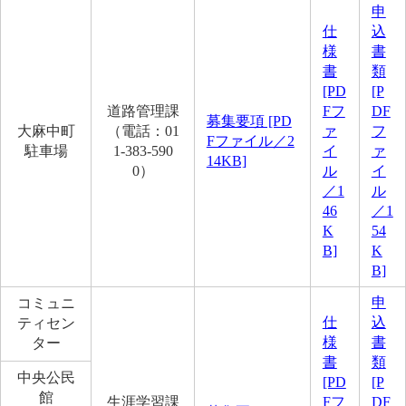
申
仕
込
様
書
書
類
[PD
[P
道路管理課
Fフ
DF
募集要項 [PD
大麻中町
（電話：01
ァ
フ
Fファイル／2
駐車場
1-383-590
イ
ァ
14KB]
0）
ル
イ
／1
ル
46
／1
K
54
B]
K
B]
申
コミュニ
仕
込
ティセン
様
書
ター
書
類
中央公民
[PD
[P
館
生涯学習課
Fフ
DF