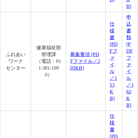
B]
申
仕
込
様
書
書
類
[PD
[P
健康福祉部
Fフ
DF
ふれあい
管理課
募集要項 [PD
ァ
フ
ワーク
（電話：01
Fファイル／2
イ
ァ
センター
1-381-109
05KB]
ル
イ
0）
／1
ル
53
／1
K
62
B]
K
B]
仕
様
書
[PD