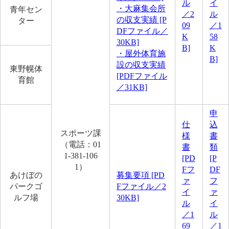
ル
イ
・大麻集会所
青年セン
／2
ル
の収支実績 [P
ター
09
／1
DFファイル／
K
58
30KB]
B]
K
・屋外体育施
B]
設の収支実績
東野幌体
[PDFファイル
育館
／31KB]
申
仕
込
スポーツ課
様
書
（電話：01
書
類
1-381-106
[PD
[P
1）
Fフ
DF
あけぼの
募集要項 [PD
ァ
フ
パークゴ
Fファイル／2
イ
ァ
ルフ場
30KB]
ル
イ
／1
ル
69
／1