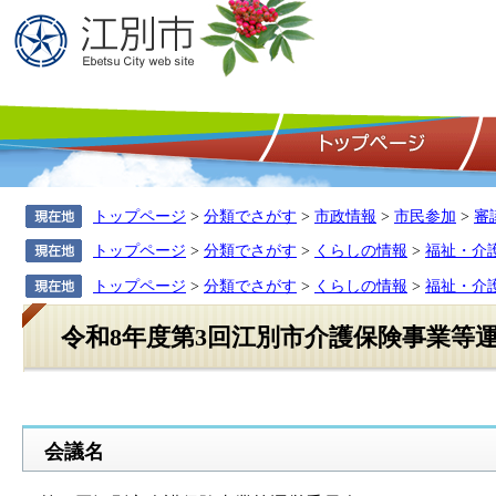
トップページ
>
分類でさがす
>
市政情報
>
市民参加
>
審
トップページ
>
分類でさがす
>
くらしの情報
>
福祉・介
トップページ
>
分類でさがす
>
くらしの情報
>
福祉・介
令和8年度第3回江別市介護保険事業等運
会議名