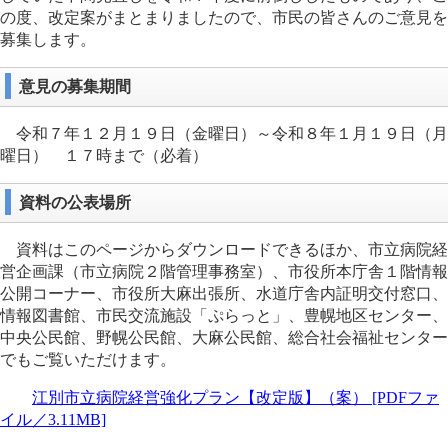
の度、改定案がまとまりましたので、市民の皆さんのご意見を
募集します。
意見の募集期間
令和７年１２月１９日（金曜日）～令和８年１月１９日（月
曜日） １７時まで（必着）
資料の公表場所
資料はこのページからダウンロードできるほか、市立病院経
営企画課（市立病院２階管理事務室）、市役所本庁舎１階情報
公開コーナー、市役所大麻出張所、水道庁舎内証明交付窓口、
情報図書館、市民交流施設「ぷらっと」、豊幌地区センター、
中央公民館、野幌公民館、大麻公民館、総合社会福祉センター
でもご覧いただけます。
江別市立病院経営強化プラン【改定版】（案） [PDFファ
イル／3.11MB]