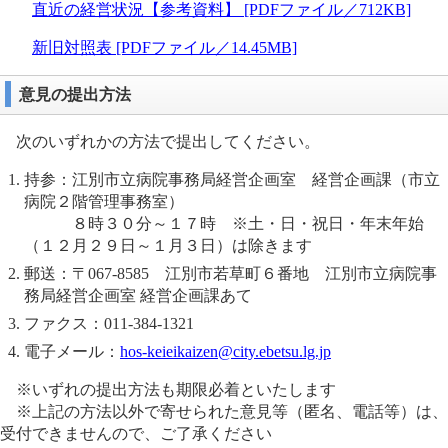
直近の経営状況【参考資料】 [PDFファイル／712KB]
新旧対照表 [PDFファイル／14.45MB]
意見の提出方法
次のいずれかの方法で提出してください。
持参：江別市立病院事務局経営企画室 経営企画課（市立
病院２階管理事務室）
８時３０分～１７時 ※土・日・祝日・年末年始
（１２月２９日～１月３日）は除きます
郵送：〒067-8585 江別市若草町６番地 江別市立病院事
務局経営企画室 経営企画課あて
ファクス：011-384-1321
電子メール：
hos-keieikaizen@city.ebetsu.lg.jp
※いずれの提出方法も期限必着といたします
※上記の方法以外で寄せられた意見等（匿名、電話等）は、
受付できませんので、ご了承ください